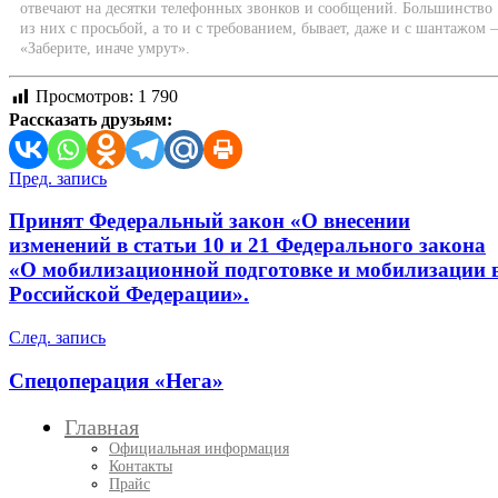
отвечают на десятки телефонных звонков и сообщений. Большинство
из них с просьбой, а то и с требованием, бывает, даже и с шантажом
«Заберите, иначе умрут».
Просмотров:
1 790
Рассказать друзьям:
Навигация
Пред. запись
по
Принят Федеральный закон «О внесении
записям
изменений в статьи 10 и 21 Федерального закона
«О мобилизационной подготовке и мобилизации 
Российской Федерации».
След. запись
Спецоперация «Нега»
Главная
Официальная информация
Контакты
Прайс