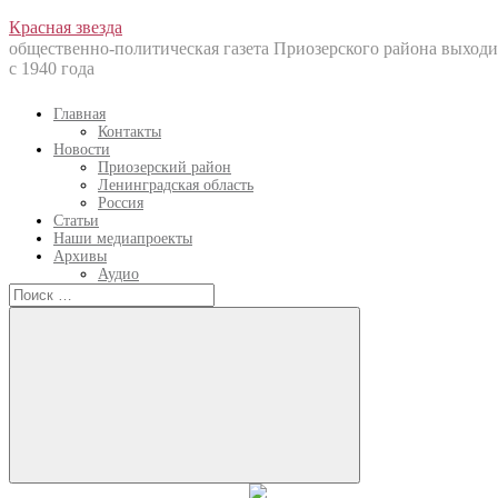
Перейти
Красная звезда
к
общественно-политическая газета Приозерского района выходи
содержанию
с 1940 года
Главная
Контакты
Новости
Приозерский район
Ленинградская область
Россия
Статьи
Наши медиапроекты
Архивы
Аудио
Искать:
Искать