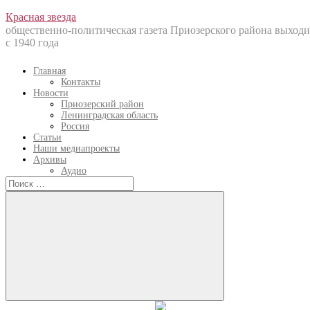
Перейти
Красная звезда
к
общественно-политическая газета Приозерского района выходи
содержанию
с 1940 года
Главная
Контакты
Новости
Приозерский район
Ленинградская область
Россия
Статьи
Наши медиапроекты
Архивы
Аудио
Искать:
Искать