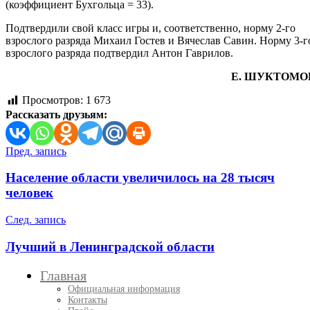
(коэффициент Бухгольца = 33).
Подтвердили свой класс игры и, соответственно, норму 2-го
взрослого разряда Михаил Гостев и Вячеслав Савин. Норму 3-г
взрослого разряда подтвердил Антон Гаврилов.
Е. ШУКТОМО
Просмотров:
1 673
Рассказать друзьям:
Навигация
Пред. запись
по
Население области увеличилось на 28 тысяч
записям
человек
След. запись
Лучший в Ленинградской области
Главная
Официальная информация
Контакты