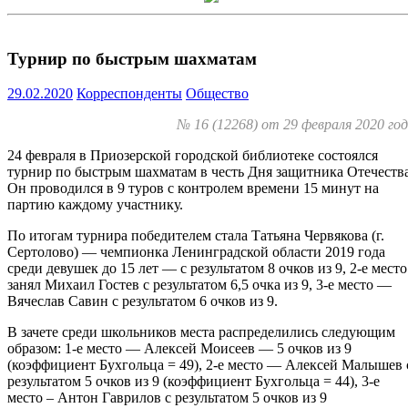
Турнир по быстрым шахматам
29.02.2020
Корреспонденты
Общество
№ 16 (12268) от 29 февраля 2020 го
24 февраля в Приозерской городской библиотеке состоялся
турнир по быстрым шахматам в честь Дня защитника Отечества
Он проводился в 9 туров с контролем времени 15 минут на
партию каждому участнику.
По итогам турнира победителем стала Татьяна Червякова (г.
Сертолово) — чемпионка Ленинградской области 2019 года
среди девушек до 15 лет — с результатом 8 очков из 9, 2-е место
занял Михаил Гостев с результатом 6,5 очка из 9, 3-е место —
Вячеслав Савин с результатом 6 очков из 9.
В зачете среди школьников места распределились следующим
образом: 1-е место — Алексей Моисеев — 5 очков из 9
(коэффициент Бухгольца = 49), 2-е место — Алексей Малышев 
результатом 5 очков из 9 (коэффициент Бухгольца = 44), 3-е
место – Антон Гаврилов с результатом 5 очков из 9