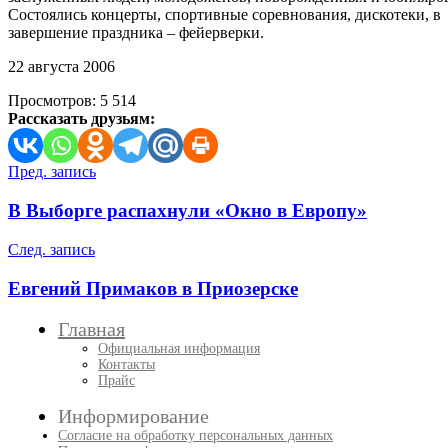
Состоялись концерты, спортивные соревнования, дискотеки, в
завершение праздника – фейерверки.
22 августа 2006
Просмотров:
5 514
Рассказать друзьям:
Навигация
Пред. запись
по
В Выборге распахнули «Окно в Европу»
записям
След. запись
Евгений Примаков в Приозерске
Главная
Официальная информация
Контакты
Прайс
Информирование
Согласие на обработку персональных данных