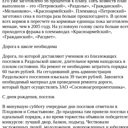
Его уже заготовлено 98 процентов к плану. Пять хозяйств план
выполнили – это «Петровский», «Раздолье», «Гражданский»,
«Мельниково», «Красноармейский». Племзавод «Петровский»
заготовил сена в полтора раза больше прошлогоднего. В целом
всех кормов в пересчете на кормовые единицы пока заготовлен
меньше, чем в 2005 году. На условную голову скота больше все
приходится фуража в племзаводах «Красноармейский»,
«Гражданский», «Расцвет».
Дорога к школе необходима
Дорога, по которой доставляют учеников из близлежащих
поселков к Раздольской школе, длительное время находилась в
плохом состоянии. На ремонт ее необходимо затратить порядка
60 тысяч рублей. На сегодняшний день администрация
Раздольского поселения изыскала 39 тысяч рублей. Завозится
необходимый материал для проведения ремонта дороги,
который будет осуществлять ЗАО «Сосновоагропромтехника».
С днем рождения, поселок
В минувшую субботу очередные дни поселков отметили в
Плодовом и Севастьянове. До праздника там привели поселки 
идеальный порядок, а во время торжества объявили победител
конкурсов: лучший двор, балкон, подъезд. Чествовали
заслуженных людей, молодоженов, новорожденных и юбиляро