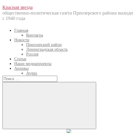
Перейти
Красная звезда
к
общественно-политическая газета Приозерского района выходи
содержанию
с 1940 года
Главная
Контакты
Новости
Приозерский район
Ленинградская область
Россия
Статьи
Наши медиапроекты
Архивы
Аудио
Искать:
Искать