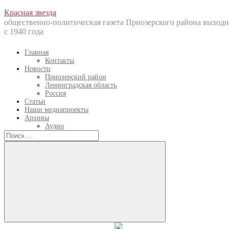
Перейти
Красная звезда
к
общественно-политическая газета Приозерского района выходи
содержанию
с 1940 года
Главная
Контакты
Новости
Приозерский район
Ленинградская область
Россия
Статьи
Наши медиапроекты
Архивы
Аудио
Искать:
Искать