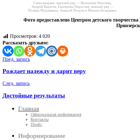
Cлева направо: верхний ряд — Валентина Нюхтина,
Андрей Карасёв, Екатерина Пирогова; нижний ряд —
Полина Мурашкина, Алексей Петров и Михаил Большаков.
Фото предоставлено Центром детского творчества 
Приозерск
Просмотров:
4 020
Рассказать друзьям:
Навигация
Пред. запись
по
Рождает надежду и дарит веру
записям
След. запись
Достойные результаты
Главная
Официальная информация
Контакты
Прайс
Информирование