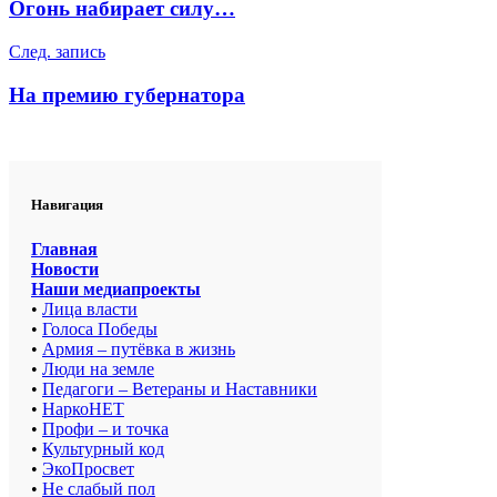
Огонь набирает силу…
записям
След. запись
На премию губернатора
Навигация
Главная
Новости
Наши медиапроекты
•
Лица власти
•
Голоса Победы
•
Армия – путёвка в жизнь
•
Люди на земле
•
Педагоги – Ветераны и Наставники
•
НаркоНЕТ
•
Профи – и точка
•
Культурный код
•
ЭкоПросвет
•
Не слабый пол