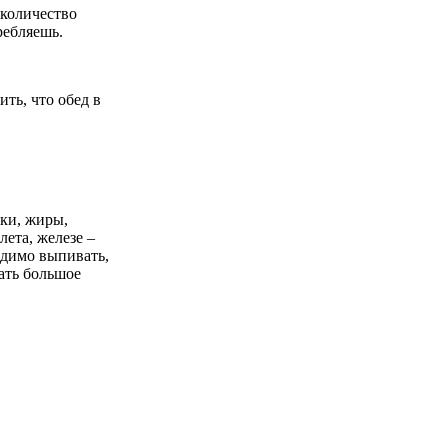
 количество
ребляешь.
ть, что обед в
ки, жиры,
ета, железе –
одимо выпивать,
чать большое