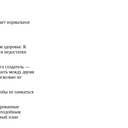
вает нормальное
м здоровье. К
 и недостатки
его создатель —
жить между двумя
исколько не
тобы не пачкаться
зированные
К подобным
рвый план