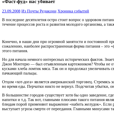
«Фаст-фуд» нас убивает
23.09.2008
Из Почты Редакции
Хроника событий
В последние десятилетия остро стоит вопрос о здоровом питан
течение процессов роста и развития молодого организма, а так
Конечно, в наши дни при огромной занятости и постоянной при
сожалению, наиболее распространенная форма питания – это «ф
этого питания.
Но для начала немного интересных исторических фактов. Знает
Джон Монтерю — был отъявленным картежником? Чтобы не отвл
кусками хлеба ломтик мяса. Так он и продолжал увеличивать с
пачкающий пальцы.
Отцом «хот-дога» является американский торговец. Стремясь за
во время еды. Перчатки никто не вернул. Подсчитав убытки, о
В большинстве городов существует хотя бы одно заведение, гд
напитки и т.д. Так вот, главными плюсами такого питания явля
блюдам порой применяют выражение «набить желудок». Если ра
выступает угроза смерти от переедания. Главными минусами т