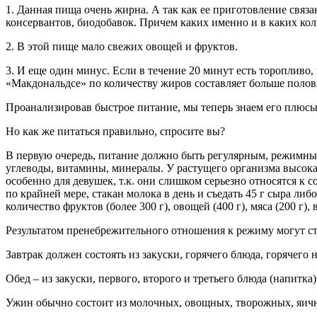
1. Данная пища очень жирна. А так как ее приготовление связ
консервантов, биодобавок. Причем каких именно и в каких коли
2. В этой пище мало свежих овощей и фруктов.
3. И еще один минус. Если в течение 20 минут есть торопливо
«Макдональдсе» по количеству жиров составляет больше поло
Проанализировав быстрое питание, мы теперь знаем его плюс
Но как же питаться правильно, спросите вы?
В первую очередь, питание должно быть регулярным, режимны
углеводы, витамины, минералы. У растущего организма высока 
особенно для девушек, т.к. они слишком серьезно относятся к 
по крайней мере, стакан молока в день и съедать 45 г сыра ли
количество фруктов (более 300 г), овощей (400 г), мяса (200 г),
Результатом пренебрежительного отношения к режиму могут ст
Завтрак должен состоять из закуски, горячего блюда, горячего 
Обед – из закуски, первого, второго и третьего блюда (напитка)
Ужин обычно состоит из молочных, овощных, творожных, яич