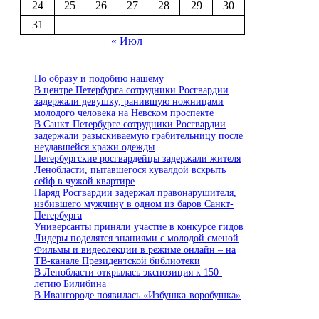
24
25
26
27
28
29
30
31
« Июл
По образу и подобию нашему
В центре Петербурга сотрудники Росгвардии
задержали девушку, ранившую ножницами
молодого человека на Невском проспекте
В Санкт-Петербурге сотрудники Росгвардии
задержали разыскиваемую грабительницу после
неудавшейся кражи одежды
Петербургские росгвардейцы задержали жителя
Ленобласти, пытавшегося кувалдой вскрыть
сейф в чужой квартире
Наряд Росгвардии задержал правонарушителя,
избившего мужчину в одном из баров Санкт-
Петербурга
Универсанты приняли участие в конкурсе гидов
Лидеры поделятся знаниями с молодой сменой
Фильмы и видеолекции в режиме онлайн – на
ТВ-канале Президентской библиотеки
В Ленобласти открылась экспозиция к 150-
летию Билибина
В Ивангороде появилась «Избушка-воробушка»