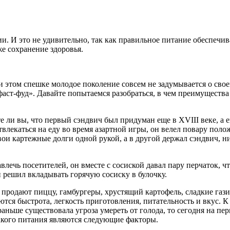
ии. И это не удивительно, так как правильное питание обеспечи
же сохранение здоровья.
 этом спешке молодое поколение совсем не задумывается о свое
аст-фуд». Давайте попытаемся разобраться, в чем преимущества
е ли вы, что первый сэндвич был придуман еще в XVIII веке, а 
екаться на еду во время азартной игры, он велел повару поло
вои картежные долги одной рукой, а в другой держал сэндвич, н
влечь посетителей, он вместе с сосиской давал пару перчаток, ч
н решил вкладывать горячую сосиску в булочку.
е продают пиццу, гамбургеры, хрустящий картофель, сладкие га
ются быстрота, легкость приготовления, питательность и вкус. 
ньше существовала угроза умереть от голода, то сегодня на пе
акого питания являются следующие факторы.