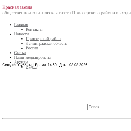
Перейти
Красная звезда
к
общественно-политическая газета Приозерского района выходит
содержанию
Главная
Контакты
Новости
Приозерский район
Ленинградская область
Россия
Статьи
Наши медиапроекты
Архивы
Сегодня: Суббота | Время: 14:59 | Дата: 08.08.2026
Искать:
Аудио