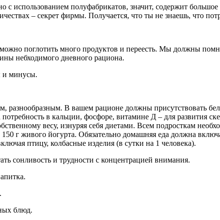
ано с использованием полуфабрикатов, значит, содержит большое
чествах – секрет фирмы. Получается, что ты не знаешь, что пот
, можно поглотить много продуктов и переесть. Мы должны помни
вины небходимого дневного рациона.
ы и минусы.
м, разнообразным. В вашем рационе должны присутствовать бел
потребность в кальции, фосфоре, витамине Д – для развития скел
собственному весу, изнуряя себя диетами. Всем подросткам необх
бо 150 г живого йогурта. Обязательно домашняя еда должна вклю
 включая птицу, колбасные изделия (в сутки на 1 человека).
ать сонливость и трудности с концентрацией внимания.
напитка.
.
ных блюд.