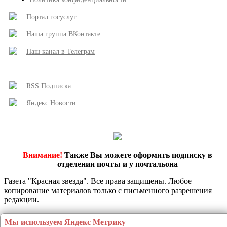
Портал госуслуг
Наша группа ВКонтакте
Наш канал в Телеграм
RSS Подписка
Яндекс Новости
Внимание!
Также Вы можете оформить подписку в
отделении почты и у почтальона
Газета "Красная звезда". Все права защищены. Любое
копирование материалов только с письменного разрешения
редакции.
Мы используем Яндекс Метрику
Этот сайт использует сервис веб-аналитики Яндекс Метрика, предоставляемый компанией ООО «ЯНДЕКС», 119021, Россия, Москва, ул. Л. Толстого, 16 (далее 
Яндекс). Сервис Яндекс Метрика использует технологию “cookie” — небольшие текстовые файлы, размещаемые на компьютере пользователей с целью анализа и