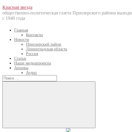
Перейти
Красная звезда
к
общественно-политическая газета Приозерского района выходи
содержанию
с 1940 года
Главная
Контакты
Новости
Приозерский район
Ленинградская область
Россия
Статьи
Наши медиапроекты
Архивы
Аудио
Искать:
Искать