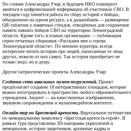
По словам Александры Учар, в будущем НКО планирует
заняться и цифровизацией информации об участниках СВО. В
текущем году начнётся работа по сбору историй о бойцах,
объединение на одном ресурсе, а в дальнейшем — размещение
QR-табличек у памятных стендов, отведённых для сохранения
памяти павших бойцов СВО на территории Ленинградской
области. Кроме того, в планах организации — публикация
серии печатных сборников «Расскажи мне о героях
Ленинградской области». По мнению куратора, всегда
интереснее читать истории про людей, написанные от лица
других, нежели от них самих. Так история приобретает не
только лицо, но и душу.
Другие патриотические проекты Александры Учар:
Создание сети школьных музеев-погружений.
Проект
предполагает создание 18 интерактивных площадок, которые
можно интегрировать в пространство любого образовательного
учреждения. Акцент — на качественных изображениях,
звуковом сопровождении и мультимедийном контенте.
Онлайн-тур по Брестской крепости.
Виртуальное путешеств
по мемориальному комплексу «Брестская крепость-герой». В
рамках тура представлены 3D-панорамы укреплений и
мемориалов, истории защитников, архивные кадры и