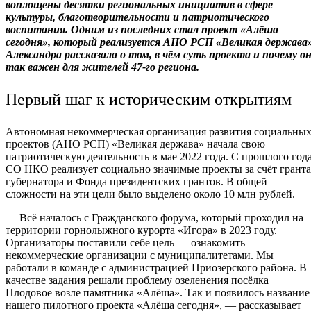
воплощены десятки региональных инициатив в сфере
культуры, благотворительности и патриотического
воспитания. Одним из последних стал проект «Алёша
сегодня», который реализуется АНО РСП «Великая держава»
Александра рассказала о том, в чём суть проекта и почему о
так важен для жителей 47-го региона.
Первый шаг к историческим открытиям
Автономная некоммерческая организация развития социальны
проектов (АНО РСП) «Великая держава» начала свою
патриотическую деятельность в мае 2022 года. С прошлого год
СО НКО реализует социально значимые проекты за счёт гранта
губернатора и Фонда президентских грантов. В общей
сложности на эти цели было выделено около 10 млн рублей.
— Всё началось с Гражданского форума, который проходил на
территории горнолыжного курорта «Игора» в 2023 году.
Организаторы поставили себе цель — ознакомить
некоммерческие организации с муниципалитетами. Мы
работали в команде с администрацией Приозерского района. В
качестве задания решали проблему озеленения посёлка
Плодовое возле памятника «Алёша». Так и появилось название
нашего пилотного проекта «Алёша сегодня», — рассказывает