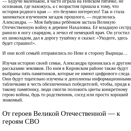
— Будучи маленькой, я часто играла на Невском пятачке, не
осознавая, где нахожусь, а с возрастом пришла к тому, что
история родного края — это безумно интересно! Так и стала
заниматься изучением загадок прошлого, — поделилась
Александра. — Моя бабушка ребёнком застала Великую
Отечественную войну в деревне Нахаловка. Её младшую сестр
ранило в ногу снарядом, а лечил её немецкий врач. Он угостил
их шоколадом, дал в дорогу тушёнку и сказал: «Уходите, здесь
будет страшно!».
И они всей семьёй отправились по Неве в сторону Вырицы…
Изучая историю своей семьи, Александра прониклась и други
рассказами земляков. По ним в Кировском районе также будут
выбраны пять памятников, которые не имеют цифрового следа.
Они будут тщательно изучены и дополнены информационным
табличками в честь обезличенных победителей, чтобы, придя к
такому памятнику, люди смогли положить цветы конкретному
герою войны, будь то родственник, сосед или просто хороший
знакомый.
От героев Великой Отечественной — к
героям СВО