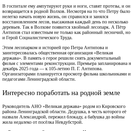
В госпитале ему ампутируют руки и ноги, ставят протезы, и он
возвращается в родной Волхов. Несмотря на то что Петру было
нелегко начать новую жизнь, он справился и занялся
восстановлением лесов, высаживая каждый день по несколько
деревьев. Так в Волхове появится хвойный лесопарк. А Пётр
Антипов стал известным не только как районный лесничий, но
и Герой Социалистического Труда.
Этим лесопарком и историей про Петра Антипова и
заинтересовалась общественная организация «Великая
держава». В память о герое решили снять документальный
фильм с элементами реконструкции. Премьера запланирована 
декабрь 2025 года — к 105-летию П. Г. Антипова.
Организаторами планируется просмотр фильма школьниками и
педагогами Ленинградской области.
Интересно поработать на родной земле
Руководитель АНО «Великая держава» родом из Кировского
района Ленинградской области. Дедушка, в честь которого её
назвали Александрой, пережил блокаду, а бабушка до войны
жила недалеко от посёлка Невдубстрой.