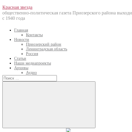
Перейти
Красная звезда
к
общественно-политическая газета Приозерского района выходи
содержанию
с 1940 года
Главная
Контакты
Новости
Приозерский район
Ленинградская область
Россия
Статьи
Наши медиапроекты
Архивы
Аудио
Искать:
Искать