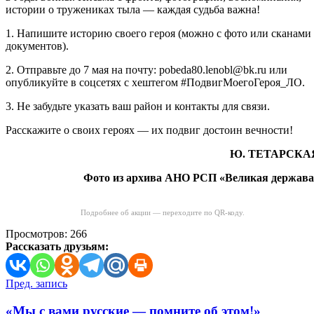
истории о тружениках тыла — каждая судьба важна!
1. Напишите историю своего героя (можно с фото или сканами
документов).
2. Отправьте до 7 мая на почту: pobeda80.lenobl@bk.ru или
опубликуйте в соцсетях с хештегом #ПодвигМоегоГероя_ЛО.
3. Не забудьте указать ваш район и контакты для связи.
Расскажите о своих героях — их подвиг достоин вечности!
Ю. ТЕТАРСКА
Фото из архива АНО РСП «Великая держава
Подробнее об акции — переходите по QR-коду.
Просмотров:
266
Рассказать друзьям:
Навигация
Пред. запись
по
«Мы с вами русские — помните об этом!»