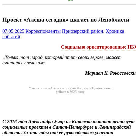
Проект «Алёша сегодня» шагает по Ленобласти
07.05.2025
Корреспонденты
Приозерский район
,
Хроника
событий
Социально ориентированные НК
«Только тот народ, который чтит своих героев, может
считаться великим»
Маршал К. Рокоссовски
У памятника «Алёша» в посёлке Плодовое Приозерского
района в 2023 году.
С 2016 года Александра Учар из Кировска активно реализует
социальные проекты в Санкт-Петербурге и Ленинградской
области. За эти годы под её руководством успешно