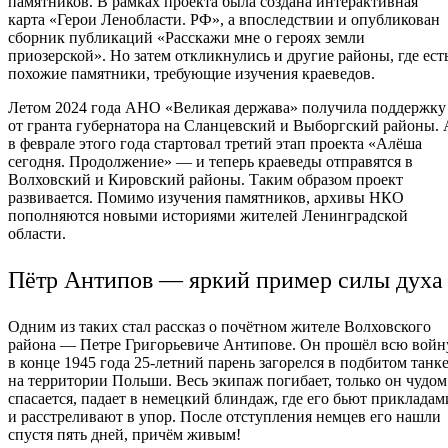
памятников. В рамках проекта была создана интерактивная
карта «Герои Ленобласти. РФ», а впоследствии и опубликован
сборник публикаций «Расскажи мне о героях земли
приозерской». Но затем откликнулись и другие районы, где ест
похожие памятники, требующие изучения краеведов.
Летом 2024 года АНО «Великая держава» получила поддержку
от гранта губернатора на Сланцевский и Выборгский районы. 
в феврале этого года стартовал третий этап проекта «Алёша
сегодня. Продолжение» — и теперь краеведы отправятся в
Волховский и Кировский районы. Таким образом проект
развивается. Помимо изучения памятников, архивы НКО
пополняются новыми историями жителей Ленинградской
области.
Пётр Антипов — яркий пример силы духа
Одним из таких стал рассказ о почётном жителе Волховского
района — Петре Григорьевиче Антипове. Он прошёл всю войн
в конце 1945 года 25-летний парень загорелся в подбитом танк
на территории Польши. Весь экипаж погибает, только он чудом
спасается, падает в немецкий блиндаж, где его бьют прикладам
и расстреливают в упор. После отступления немцев его нашли
спустя пять дней, причём живым!