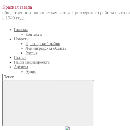
situs toto
Перейти
Красная звезда
к
общественно-политическая газета Приозерского района выходи
содержанию
с 1940 года
Главная
Контакты
Новости
Приозерский район
Ленинградская область
Россия
Статьи
Наши медиапроекты
Архивы
Аудио
Искать:
Искать