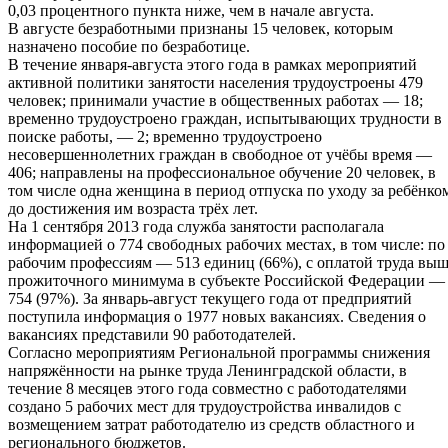
0,03 процентного пункта ниже, чем в начале августа.
В августе безработными признаны 15 человек, которым
назначено пособие по безработице.
В течение января-августа этого года в рамках мероприятий
активной политики занятости населения трудоустроены 479
человек; принимали участие в общественных работах — 18;
временно трудоустроено граждан, испытывающих трудности в
поиске работы, — 2; временно трудоустроено
несовершеннолетних граждан в свободное от учёбы время —
406; направлены на профессиональное обучение 20 человек, в
том числе одна женщина в период отпуска по уходу за ребёнко
до достижения им возраста трёх лет.
На 1 сентября 2013 года служба занятости располагала
информацией о 774 свободных рабочих местах, в том числе: по
рабочим профессиям — 513 единиц (66%), с оплатой труда вы
прожиточного минимума в субъекте Российской Федерации —
754 (97%). За январь-август текущего года от предприятий
поступила информация о 1977 новых вакансиях. Сведения о
вакансиях представили 90 работодателей.
Согласно мероприятиям Региональной программы снижения
напряжённости на рынке труда Ленинградской области, в
течение 8 месяцев этого года совместно с работодателями
создано 5 рабочих мест для трудоустройства инвалидов с
возмещением затрат работодателю из средств областного и
регионального бюджетов.