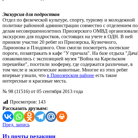
Экскурсия для подростков
Отдел по физической культуре, спорту, туризму и молодежной
политике районной администрации совместно с отделением по
делам несовершеннолетних Приозерского ОМВД организовали
экскурсию для подростков, состоящих на учете в ОДН. В ней
приняли участие 20 ребят из Приозерска, Кузнечного,
Ларионова и Плодового. Они смогли посмотреть лосевские
пороги, позавтракать в кафе "У причала". На базе отдыха "Дача
ознакомились с экспозицией музея "Война на Карельском
перешейке", посетили зооферму, где содержатся различные, в
том числе и экзотические животные. Многие из этих ребят
впервые узнали, что
в Приозерском районе
есть такие
интересные и красивые места.
№ 98 (11516) от 05 сентября 2013 года
Просмотров:
143
Рассказать друзьям:
Навигация
Пред. запись
по
Из почты редакции