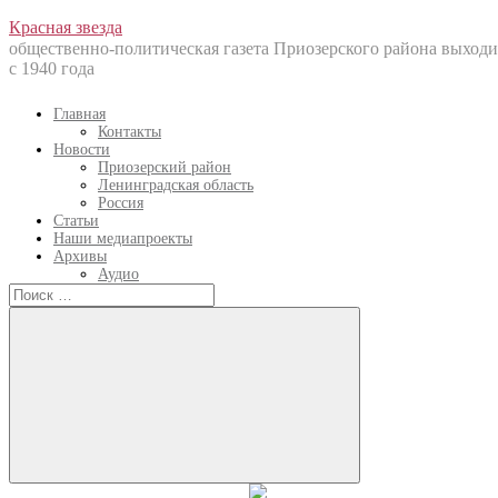
Перейти
Красная звезда
к
общественно-политическая газета Приозерского района выходи
содержанию
с 1940 года
Главная
Контакты
Новости
Приозерский район
Ленинградская область
Россия
Статьи
Наши медиапроекты
Архивы
Аудио
Искать:
Искать