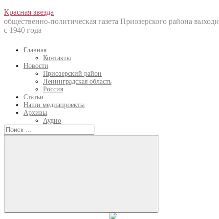
Перейти
Красная звезда
к
общественно-политическая газета Приозерского района выходи
содержанию
с 1940 года
Главная
Контакты
Новости
Приозерский район
Ленинградская область
Россия
Статьи
Наши медиапроекты
Архивы
Аудио
Искать:
Искать