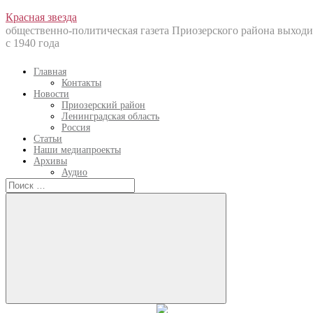
Перейти
Красная звезда
к
общественно-политическая газета Приозерского района выходи
содержанию
с 1940 года
Главная
Контакты
Новости
Приозерский район
Ленинградская область
Россия
Статьи
Наши медиапроекты
Архивы
Аудио
Искать:
Искать