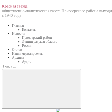
Перейти
Красная звезда
к
общественно-политическая газета Приозерского района выходи
содержанию
с 1940 года
Главная
Контакты
Новости
Приозерский район
Ленинградская область
Россия
Статьи
Наши медиапроекты
Архивы
Аудио
Искать:
Искать