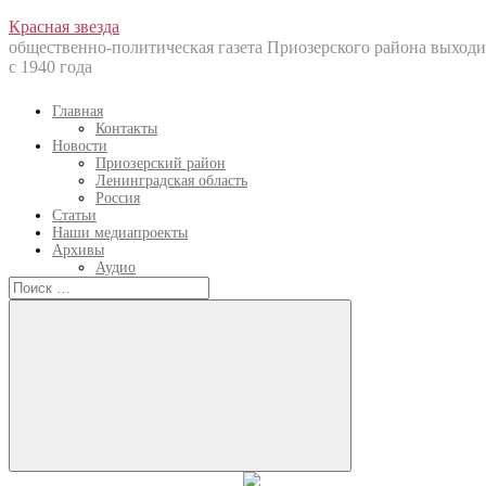
Перейти
Красная звезда
к
общественно-политическая газета Приозерского района выходи
содержанию
с 1940 года
Главная
Контакты
Новости
Приозерский район
Ленинградская область
Россия
Статьи
Наши медиапроекты
Архивы
Аудио
Искать:
Искать