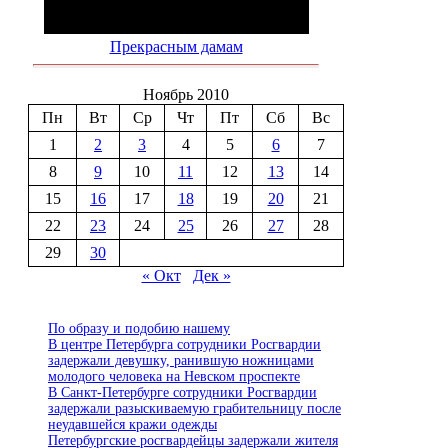
Прекрасным дамам
Ноябрь 2010
Пн
Вт
Ср
Чт
Пт
Сб
Вс
1
2
3
4
5
6
7
8
9
10
11
12
13
14
15
16
17
18
19
20
21
22
23
24
25
26
27
28
29
30
« Окт
Дек »
По образу и подобию нашему
В центре Петербурга сотрудники Росгвардии
задержали девушку, ранившую ножницами
молодого человека на Невском проспекте
В Санкт-Петербурге сотрудники Росгвардии
задержали разыскиваемую грабительницу после
неудавшейся кражи одежды
Петербургские росгвардейцы задержали жителя