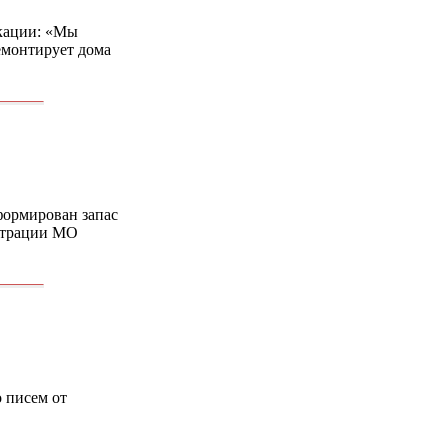
икации: «Мы
емонтирует дома
формирован запас
истрации МО
 писем от