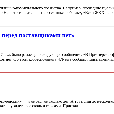
 жилищно-коммунального хозяйства. Например, последние публ
», «Не погасишь долг — переселишься в барак», «Если ЖКХ не р
ов перед поставщиками нет»
47news было размещено следующее сообщение: «В Приозерске с
рсов нет. Об этом корреспонденту 47News сообщил глава админ
армейский» — я не был не-сколько лет. А тут приш-ло несколько
ать и увидеть все своими гла-зами. Приехал. …