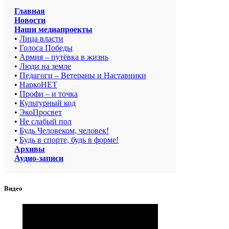
Главная
Новости
Наши медиапроекты
•
Лица власти
•
Голоса Победы
•
Армия – путёвка в жизнь
•
Люди на земле
•
Педагоги – Ветераны и Наставники
•
НаркоНЕТ
•
Профи – и точка
•
Культурный код
•
ЭкоПросвет
•
Не слабый пол
•
Будь Человеком, человек!
•
Будь в спорте, будь в форме!
Архивы
Аудио-записи
Видео