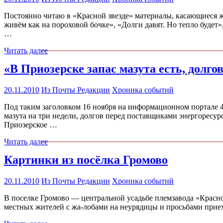
Постоянно читаю в «Красной звезде» материалы, касающиеся
живём как на пороховой бочке», «Долги давят. Но тепло будет
…
Читать далее
«В Приозерске запас мазута есть, долг
20.11.2010
Из Почты Редакции
Хроника событий
Под таким заголовком 16 ноября на информационном портале 
мазута на три недели, долгов перед поставщиками энергоресу
Приозерское …
Читать далее
Картинки из посёлка Громово
20.11.2010
Из Почты Редакции
Хроника событий
В поселке Громово — центральной усадьбе племзавода «Красно
местных жителей с жа-лобами на неурядицы и просьбами приех