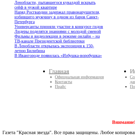
Ленобласти, пытавшегося кувалдой вскрыть
сейф в чужой квартире
Наряд Росгвардии задержал правонарушителя,
избившего мужчину в одном из баров Санкт-
Петербурга
Универсанты приняли участие в конкурсе гидов
Лидеры поделятся знаниями с молодой сменой
Фильмы и видеолекции в режиме онлайн – на
ТВ-канале Президентской библиотеки
В Ленобласти открылась экспозиция к 150-
летию Билибина
В Ивангороде появилась «Избушка-воробушка»
Главная
И
Официальная информация
Со
Контакты
да
Прайс
По
Внимание
Газета "Красная звезда". Все права защищены. Любое копирова