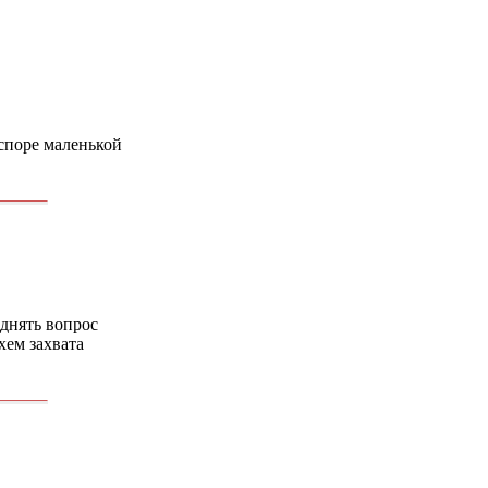
 споре маленькой
однять вопрос
хем захвата