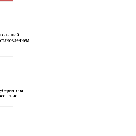
и о нашей
остановлением
губернатора
оселение. …