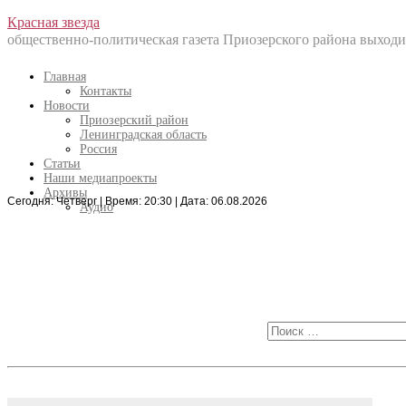
Перейти
Красная звезда
к
общественно-политическая газета Приозерского района выходит
содержанию
Главная
Контакты
Новости
Приозерский район
Ленинградская область
Россия
Статьи
Наши медиапроекты
Архивы
Сегодня: Четверг | Время: 20:30 | Дата: 06.08.2026
Искать:
Аудио