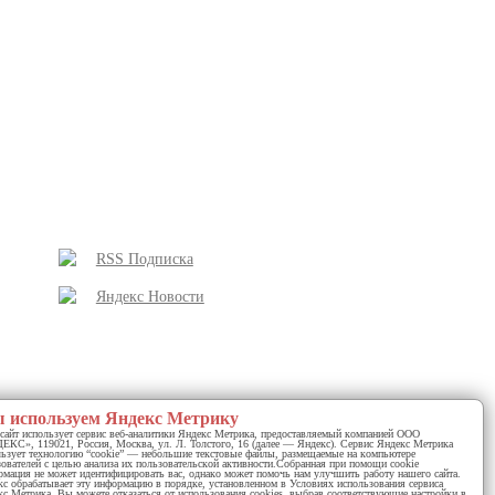
RSS Подписка
Яндекс Новости
 используем Яндекс Метрику
сайт использует сервис веб-аналитики Яндекс Метрика, предоставляемый компанией ООО
КС», 119021, Россия, Москва, ул. Л. Толстого, 16 (далее — Яндекс). Сервис Яндекс Метрика
у почтальона
льзует технологию “cookie” — небольшие текстовые файлы, размещаемые на компьютере
ователей с целью анализа их пользовательской активности.Собранная при помощи cookie
мация не может идентифицировать вас, однако может помочь нам улучшить работу нашего сайта.
с обрабатывает эту информацию в порядке, установленном в Условиях использования сервиса
с Метрика. Вы можете отказаться от использования cookies, выбрав соответствующие настройки в