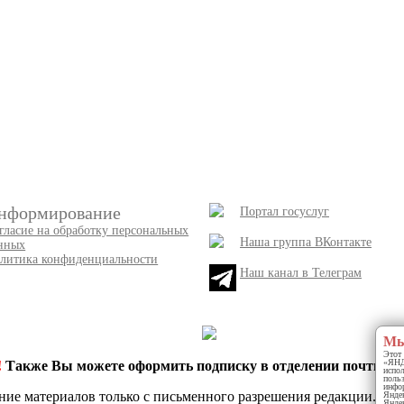
нформирование
Портал госуслуг
гласие на обработку персональных
Наша группа ВКонтакте
нных
литика конфиденциальности
Наш канал в Телеграм
Мы
Этот 
«ЯНДЕ
!
Также Вы можете оформить подписку в отделении почты и 
испо
польз
инфор
ние материалов только с письменного разрешения редакции.
Яндек
Яндек