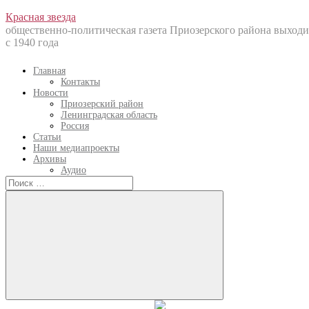
Перейти
Красная звезда
к
общественно-политическая газета Приозерского района выходи
содержанию
с 1940 года
Главная
Контакты
Новости
Приозерский район
Ленинградская область
Россия
Статьи
Наши медиапроекты
Архивы
Аудио
Искать:
Искать