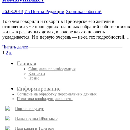
26.03.2013
Из Почты Редакции
Хроника событий
То о чем говорили и говорят в Приозерске его жители в
отношении уже прошедших плановых собраний собственников
жилья в различных домах, в голове как-то не очень
укладывается. И в первую очередь — из-за тех подробностей, 
Читать далее
Пагинация
След.
1
2
»
записи
записей
Главная
Официальная информация
Контакты
Прайс
Информирование
Согласие на обработку персональных данных
Политика конфиденциальности
Портал госуслуг
Наша группа ВКонтакте
Наш канал в Телеграм