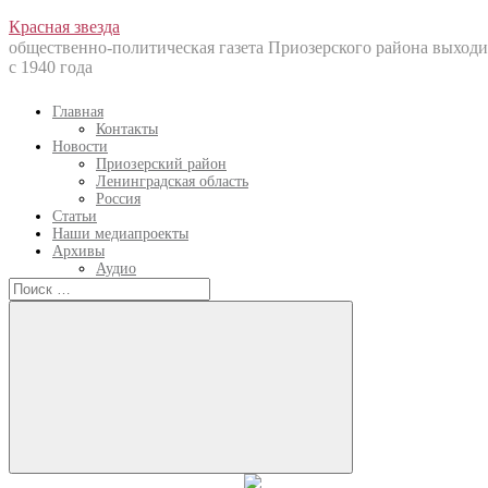
Перейти
Красная звезда
к
общественно-политическая газета Приозерского района выходи
содержанию
с 1940 года
Главная
Контакты
Новости
Приозерский район
Ленинградская область
Россия
Статьи
Наши медиапроекты
Архивы
Аудио
Искать:
Искать