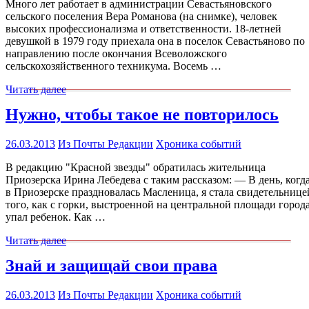
Много лет работает в администрации Севастьяновского
сельского поселения Вера Романова (на снимке), человек
высоких профессионализма и ответственности. 18-летней
девушкой в 1979 году приехала она в поселок Севастьяново по
направлению после окончания Всеволожского
сельскохозяйственного техникума. Восемь …
Читать далее
Нужно, чтобы такое не повторилось
26.03.2013
Из Почты Редакции
Хроника событий
В редакцию "Красной звезды" обратилась жительница
Приозерска Ирина Лебедева с таким рассказом: — В день, когд
в Приозерске праздновалась Масленица, я стала свидетельнице
того, как с горки, выстроенной на центральной площади города
упал ребенок. Как …
Читать далее
Знай и защищай свои права
26.03.2013
Из Почты Редакции
Хроника событий