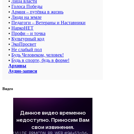
•
Лица власти
•
Голоса Победы
•
Армия – путёвка в жизнь
•
Люди на земле
•
Педагоги – Ветераны и Наставники
•
НаркоНЕТ
•
Профи – и точка
•
Культурный код
•
ЭкоПросвет
•
Не слабый пол
•
Будь Человеком, человек!
•
Будь в спорте, будь в форме!
Архивы
Аудио-записи
Видео