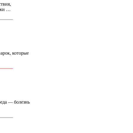
твия,
ажи …
арок, которые
беда — болезнь