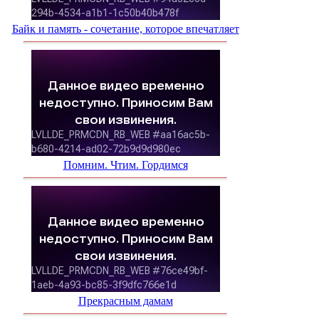
Байк и память - сочетание, которое впечатляет
Помним. Чтим. Гордимся
Прекрасным дамам