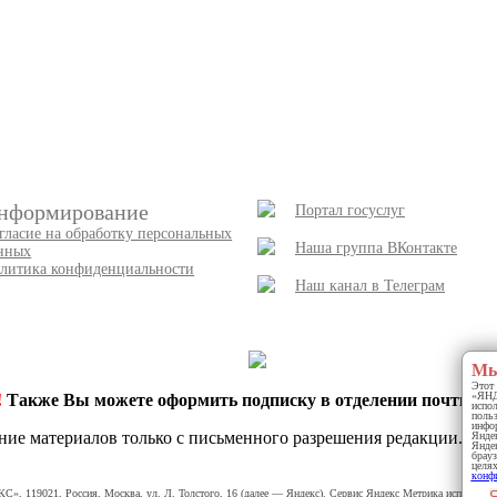
нформирование
Портал госуслуг
гласие на обработку персональных
Наша группа ВКонтакте
нных
литика конфиденциальности
Наш канал в Телеграм
Мы
Этот 
«ЯНДЕ
!
Также Вы можете оформить подписку в отделении почты и 
испо
польз
инфор
ние материалов только с письменного разрешения редакции.
Яндек
Яндек
брауз
целях
конф
С», 119021, Россия, Москва, ул. Л. Толстого, 16 (далее — Яндекс). Сервис Яндекс Метрика используе
Я