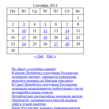
Сентябрь 2013
Пн
Вт
Ср
Чт
Пт
Сб
Вс
1
2
3
4
5
6
7
8
9
10
11
12
13
14
15
16
17
18
19
20
21
22
23
24
25
26
27
28
29
30
« Авг
Окт »
По образу и подобию нашему
В центре Петербурга сотрудники Росгвардии
задержали девушку, ранившую ножницами
молодого человека на Невском проспекте
В Санкт-Петербурге сотрудники Росгвардии
задержали разыскиваемую грабительницу после
неудавшейся кражи одежды
Петербургские росгвардейцы задержали жителя
Ленобласти, пытавшегося кувалдой вскрыть
сейф в чужой квартире
Наряд Росгвардии задержал правонарушителя,