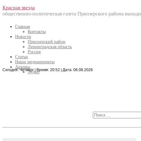
Перейти
Красная звезда
к
общественно-политическая газета Приозерского района выходит
содержанию
Главная
Контакты
Новости
Приозерский район
Ленинградская область
Россия
Статьи
Наши медиапроекты
Архивы
Сегодня: Четверг | Время: 20:52 | Дата: 06.08.2026
Искать:
Аудио