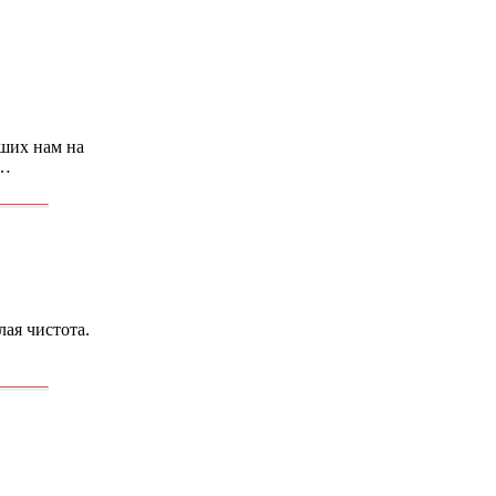
дших нам на
 …
лая чистота.