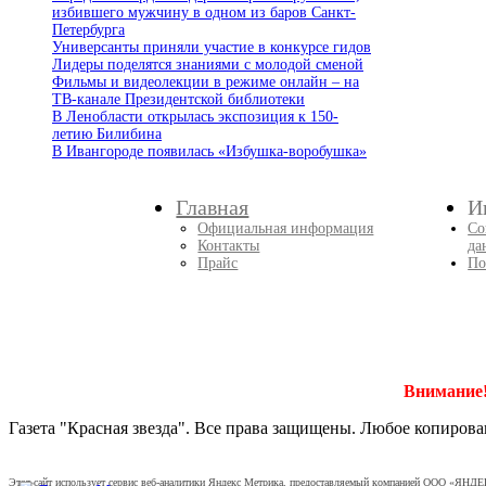
избившего мужчину в одном из баров Санкт-
Петербурга
Универсанты приняли участие в конкурсе гидов
Лидеры поделятся знаниями с молодой сменой
Фильмы и видеолекции в режиме онлайн – на
ТВ-канале Президентской библиотеки
В Ленобласти открылась экспозиция к 150-
летию Билибина
В Ивангороде появилась «Избушка-воробушка»
Главная
И
Официальная информация
Со
Контакты
да
Прайс
По
Внимание
Газета "Красная звезда". Все права защищены. Любое копирова
Этот сайт использует сервис веб-аналитики Яндекс Метрика, предоставляемый компанией ООО «ЯНДЕК