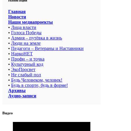
Навигация
Главная
Новости
Наши медиапроекты
•
Лица власти
•
Голоса Победы
•
Армия – путёвка в жизнь
•
Люди на земле
•
Педагоги – Ветераны и Наставники
•
НаркоНЕТ
•
Профи – и точка
•
Культурный код
•
ЭкоПросвет
•
Не слабый пол
•
Будь Человеком, человек!
•
Будь в спорте, будь в форме!
Архивы
Аудио-записи
Видео