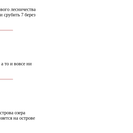
ового лесничества
 срубить 7 берез
а то и вовсе ни
строва озера
яется на острове