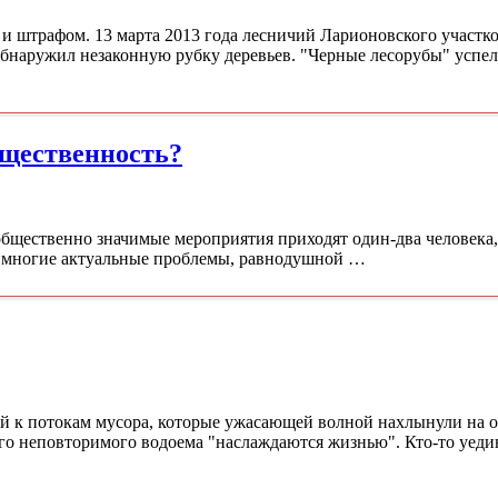
 и штрафом. 13 марта 2013 года лесничий Ларионовского участк
обнаружил незаконную рубку деревьев. "Черные лесорубы" успели
бщественность?
 общественно значимые мероприятия приходят один-два человека, 
ь многие актуальные проблемы, равнодушной …
й к потокам мусора, которые ужасающей волной нахлынули на о
го неповторимого водоема "наслаждаются жизнью". Кто-то уедин