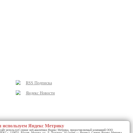
RSS Подписка
Яндекс Новости
 используем Яндекс Метрику
сайт использует сервис веб-аналитики Яндекс Метрика, предоставляемый компанией ООО
КС», 119021, Россия, Москва, ул. Л. Толстого, 16 (далее — Яндекс). Сервис Яндекс Метрика