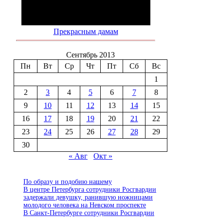
Прекрасным дамам
Сентябрь 2013
Пн
Вт
Ср
Чт
Пт
Сб
Вс
1
2
3
4
5
6
7
8
9
10
11
12
13
14
15
16
17
18
19
20
21
22
23
24
25
26
27
28
29
30
« Авг
Окт »
По образу и подобию нашему
В центре Петербурга сотрудники Росгвардии
задержали девушку, ранившую ножницами
молодого человека на Невском проспекте
В Санкт-Петербурге сотрудники Росгвардии