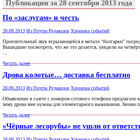
Публикации за
28 сентября 2013 года
По «заслугам» и честь
28.09.2013
Из Почты Редакции
Хроника событий
Пронзительный звук вгрызающейся в металл "болгарки" посред
Вышедшие посмотреть, что же это делается, увидели на четвё
…
Читать далее
Дрова колотые… доставка бесплатно
28.09.2013
Из Почты Редакции
Хроника событий
Объявление в газете с номером сотового телефона предлагало
зиму дрова мне нужны для элементарного выживания. Звоню п
Читать далее
«Чёрные лесорубы» не ушли от ответст
28.09.2013
Из Почты Редакции
Хроника событий