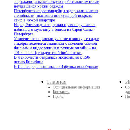
задержали разыскиваемую грабительницу после
неудавшейся кражи одежды
Петербургские росгвардейцы задержали жителя
Ленобласти, пытавшегося кувалдой вскрыть
сейф в чужой квартире
Наряд Росгвардии задержал правонарушителя,
избившего мужчину в одном из баров Санкт-
Петербурга
Универсанты приняли участие в конкурсе гидов
Лидеры поделятся знаниями с молодой сменой
Фильмы и видеолекции в режиме онлайн – на
ТВ-канале Президентской библиотеки
В Ленобласти открылась экспозиция к 150-
летию Билибина
В Ивангороде появилась «Избушка-воробушка»
Главная
И
Официальная информация
Со
Контакты
да
Прайс
По