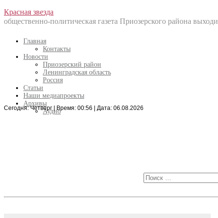
Перейти
Красная звезда
к
общественно-политическая газета Приозерского района выходит
содержанию
Главная
Контакты
Новости
Приозерский район
Ленинградская область
Россия
Статьи
Наши медиапроекты
Архивы
Сегодня: Четверг | Время: 00:56 | Дата: 06.08.2026
Искать:
Аудио