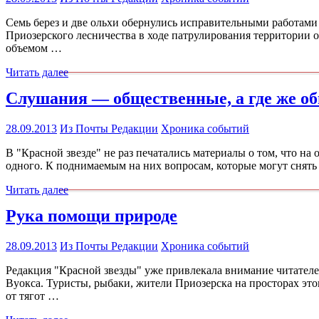
Семь берез и две ольхи обернулись исправительными работами
Приозерского лесничества в ходе патрулирования территории 
объемом …
Читать далее
Слушания — общественные, а где же о
28.09.2013
Из Почты Редакции
Хроника событий
В "Красной звезде" не раз печатались материалы о том, что на
одного. К поднимаемым на них вопросам, которые могут снят
Читать далее
Рука помощи природе
28.09.2013
Из Почты Редакции
Хроника событий
Редакция "Красной звезды" уже привлекала внимание читателе
Вуокса. Туристы, рыбаки, жители Приозерска на просторах это
от тягот …