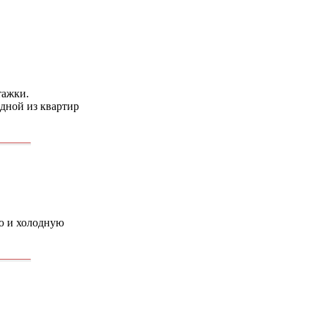
тажки.
дной из квартир
ую и холодную