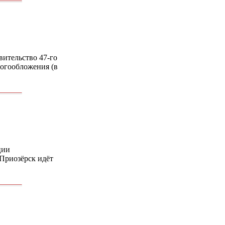
вительство 47-го
логообложения (в
ции
Приозёрск идёт