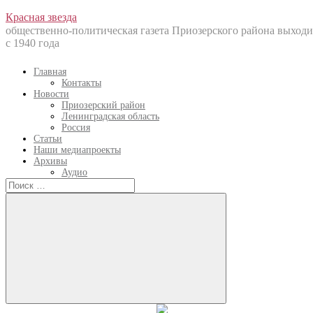
Перейти
Красная звезда
к
общественно-политическая газета Приозерского района выходи
содержанию
с 1940 года
Главная
Контакты
Новости
Приозерский район
Ленинградская область
Россия
Статьи
Наши медиапроекты
Архивы
Аудио
Искать:
Искать