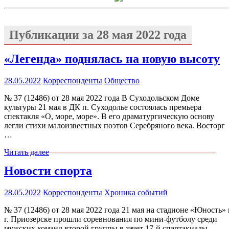
Публикации за
28 мая 2022 года
«Легенда» поднялась на новую высоту
28.05.2022
Корреспонденты
Общество
№ 37 (12486) от 28 мая 2022 года В Суходольском Доме
культуры 21 мая в ДК п. Суходолье состоялась премьера
спектакля «О, море, море». В его драматургическую основу
легли стихи малоизвестных поэтов Серебряного века. Восторг
…
Читать далее
Новости спорта
28.05.2022
Корреспонденты
Хроника событий
№ 37 (12486) от 28 мая 2022 года 21 мая на стадионе «Юность» 
г. Приозерске прошли соревнования по мини-футболу среди
мужских команд второй группы в зачет 17-й спартакиады