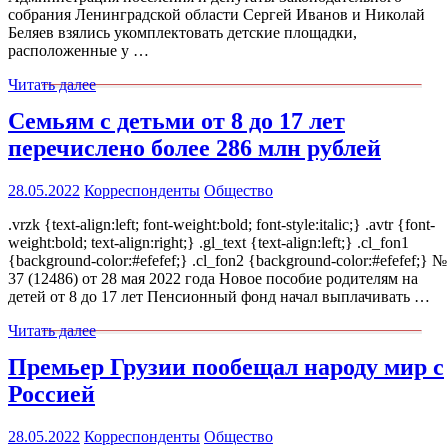
собрания Ленинградской области Сергей Иванов и Николай
Беляев взялись укомплектовать детские площадки,
расположенные у …
Читать далее
Семьям с детьми от 8 до 17 лет
перечислено более 286 млн рублей
28.05.2022
Корреспонденты
Общество
.vrzk {text-align:left; font-weight:bold; font-style:italic;} .avtr {font-
weight:bold; text-align:right;} .gl_text {text-align:left;} .cl_fon1
{background-color:#efefef;} .cl_fon2 {background-color:#efefef;} №
37 (12486) от 28 мая 2022 года Новое пособие родителям на
детей от 8 до 17 лет Пенсионный фонд начал выплачивать …
Читать далее
Премьер Грузии пообещал народу мир с
Россией
28.05.2022
Корреспонденты
Общество