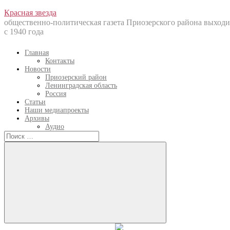
Перейти
Красная звезда
к
общественно-политическая газета Приозерского района выходи
содержанию
с 1940 года
Главная
Контакты
Новости
Приозерский район
Ленинградская область
Россия
Статьи
Наши медиапроекты
Архивы
Аудио
Искать:
Искать