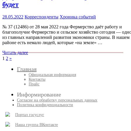
будет
28.05.2022
Корреспонденты
Хроника событий
№ 37 (12486) от 28 мая 2022 года Фермерство даёт работу и
благополучие Фермерство и сельское хозяйство сегодня — одн
из главных направлений развития экономики страны. В нашем
районе есть немало людей, которые «на земле» …
Читать далее
Пагинация
След.
1
2
»
записи
записей
Главная
Официальная информация
Контакты
Прайс
Информирование
Согласие на обработку персональных данных
Политика конфиденциальности
Портал госуслуг
Наша группа ВКонтакте