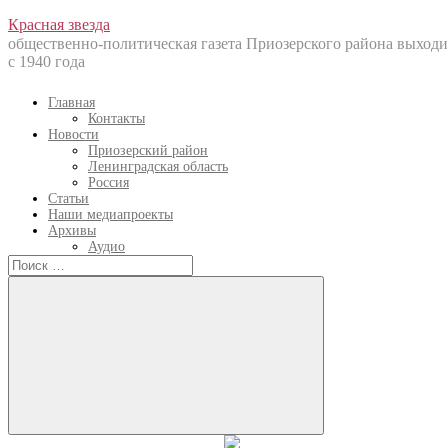
Перейти
Красная звезда
к
общественно-политическая газета Приозерского района выходи
содержанию
с 1940 года
Главная
Контакты
Новости
Приозерский район
Ленинградская область
Россия
Статьи
Наши медиапроекты
Архивы
Аудио
Искать:
Искать