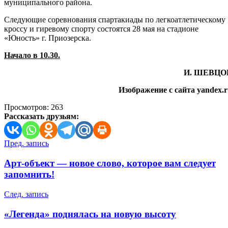
муниципального района.
Следующие соревнования спартакиады по легкоатлетическому
кроссу и гиревому спорту состоятся 28 мая на стадионе
«Юность» г. Приозерска.
Начало в 10.30.
И. ШЕВЦО
Изображение с сайта yandex.
Просмотров:
263
Рассказать друзьям:
Навигация
Пред. запись
по
Арт-объект — новое слово, которое вам следует
записям
запомнить!
След. запись
«Легенда» поднялась на новую высоту