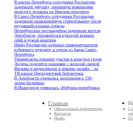
В центре Петербурга сотрудники Росгвардии
задержали девушку, ранившую ножницами
молодого человека на Невском проспекте
В Санкт-Петербурге сотрудники Росгвардии
задержали разыскиваемую грабительницу после
неудавшейся кражи одежды
Петербургские росгвардейцы задержали жителя
Ленобласти, пытавшегося кувалдой вскрыть
сейф в чужой квартире
Наряд Росгвардии задержал правонарушителя,
избившего мужчину в одном из баров Санкт-
Петербурга
Универсанты приняли участие в конкурсе гидов
Лидеры поделятся знаниями с молодой сменой
Фильмы и видеолекции в режиме онлайн – на
ТВ-канале Президентской библиотеки
В Ленобласти открылась экспозиция к 150-
летию Билибина
В Ивангороде появилась «Избушка-воробушка»
Главная
И
Официальная информация
Со
Контакты
да
Прайс
По