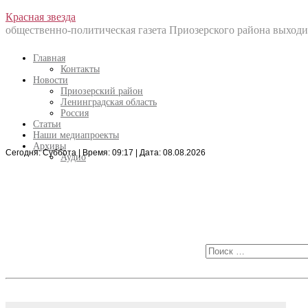
Перейти
Красная звезда
к
общественно-политическая газета Приозерского района выходит
содержанию
Главная
Контакты
Новости
Приозерский район
Ленинградская область
Россия
Статьи
Наши медиапроекты
Архивы
Сегодня: Суббота | Время: 09:17 | Дата: 08.08.2026
Искать:
Аудио