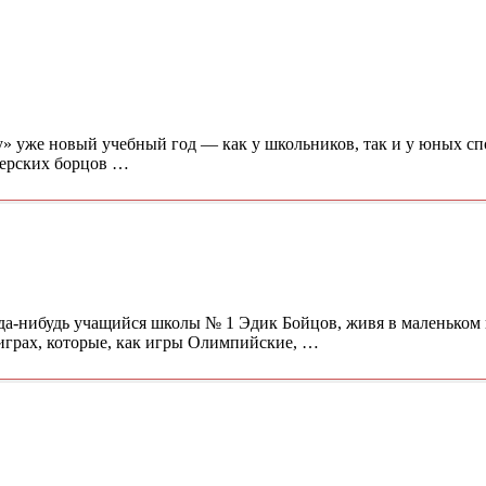
осу» уже новый учебный год — как у школьников, так и у юных с
озерских борцов …
когда-нибудь учащийся школы № 1 Эдик Бойцов, живя в маленько
 играх, которые, как игры Олимпийские, …