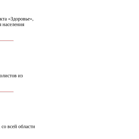
кта «Здоровье»,
я населения
болистов из
 со всей области