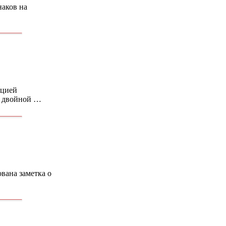
наков на
ацией
 с двойной …
вана заметка о