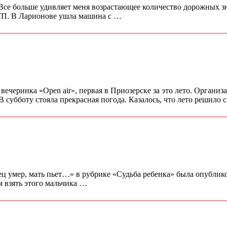
) Все больше удивляет меня возрастающее количество дорожных з
ДТП. В Ларионове ушла машина с …
ечеринка «Open air», первая в Приозерске за это лето. Организ
 субботу стояла прекрасная погода. Казалось, что лето решило
ец умер, мать пьет…» в рубрике «Судьба ребенка» была опублико
м взять этого мальчика …