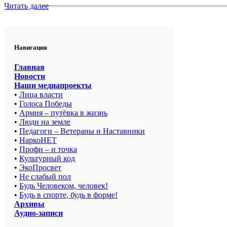
Читать далее
Навигация
Главная
Новости
Наши медиапроекты
•
Лица власти
•
Голоса Победы
•
Армия – путёвка в жизнь
•
Люди на земле
•
Педагоги – Ветераны и Наставники
•
НаркоНЕТ
•
Профи – и точка
•
Культурный код
•
ЭкоПросвет
•
Не слабый пол
•
Будь Человеком, человек!
•
Будь в спорте, будь в форме!
Архивы
Аудио-записи