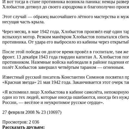
И вот тогда в стане противника возникла паника: немцы разве
Хлобыстов дотянул до своего аэродрома и благополучно произв
Этот случай — образец высочайшего лётного мастерства и муж
несущая часть крыла.
Через месяц, в мае 1942 года, Хлобыстов произвёл ещё один та
вспыхнул мотор. Резким манёвром Хлобыстов попытался сбить 
противника. От удара его выбросило из кабины через открытый
После этой победы он долгое время провёл в госпитале, там же
фронт. 13 декабря 1943 года гвардии капитан А. Хлобыстов по
противником. Наземные войска наблюдали в районе падения е
полёт Хлобыстов завершил четвёртым тараном — огненным.
Известный русский писатель Константин Симонов посвятил про
«Красная звезда» 21 мая 1942 года. Заканчивается этот очерк т
«Я вспомнил лицо Хлобыстова в кабине самолёта, непокорную к
один из тех людей, которые иногда ошибаются, иногда без нужд
России, — весёлое и неукротимое русское сердце».
27 феврвля 2008 № 23 (10697)
Просмотров:
2 036
Рассказать друзьям: