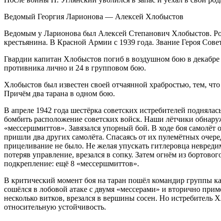
Ведомый Георгия Ларионова — Алексей Хлобыстов
Ведомым у Ларионова был Алексей Степанович Хлобыстов. Роди
крестьянина. В Красной Армии с 1939 года. Звание Героя Сове
Гвардии капитан Хлобыстов погиб в воздушном бою в декабре 
противника лично и 24 в групповом бою.
Хлобыстов был известен своей отчаянной храбростью, тем, что 
Причём два тарана в одном бою.
В апреле 1942 года шестёрка советских истребителей подняла
бомбить расположение советских войск. Наши лётчики обнар
«мессершмиттов». Завязался упорный бой. В ходе боя самолёт
пришли два других самолёта. Спасаясь от их пулемётных очере
прицеливание не было. Не желая упускать гитлеровца невреди
потеряв управление, врезался в сопку. Затем огнём из бортов
подкрепление: ещё 8 «мессершмиттов».
В критический момент боя на таран пошёл командир группы ка
сошёлся в лобовой атаке с двумя «мессерами» и вторично прим
несколько витков, врезался в вершины сосен. Но истребитель Х
относительную устойчивость.