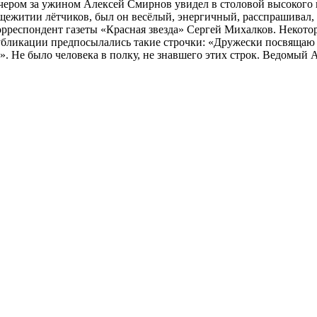
ечером за ужином Алексей Смирнов увидел в столовой высокого 
ежитии лётчиков, был он весёлый, энергичный, расспрашивал, 
корреспондент газеты «Красная звезда» Сергей Михалков. Некото
бликации предпосылались такие строчки: «Дружески посвящаю 
 Не было человека в полку, не знавшего этих строк. Ведомый 