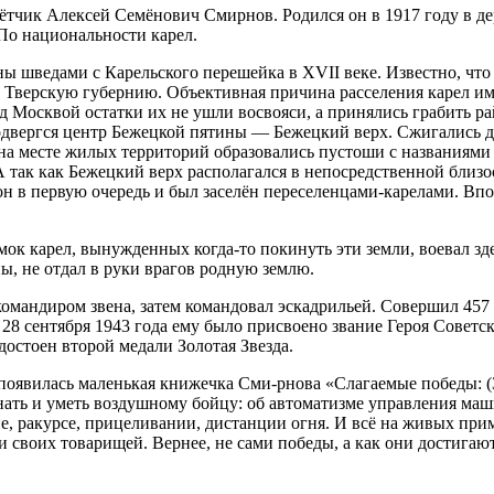
ётчик Алексей Семёнович Смирнов. Родился он в 1917 году в д
 По национальности карел.
ны шведами с Карельского перешейка в XVII веке. Известно, что
в Тверскую губернию. Объективная причина расселения карел и
од Москвой остатки их не ушли восвояси, а принялись грабить р
двергся центр Бежецкой пятины — Бежецкий верх. Сжигались д
го на месте жилых территорий образовались пустоши с названиям
А так как Бежецкий верх располагался в непосредственной близо
н в первую очередь и был заселён переселенцами-карелами. Впо
ок карел, вынужденных когда-то покинуть эти земли, воевал зд
ы, не отдал в руки врагов родную землю.
мандиром звена, затем командовал эскадрильей. Совершил 457
 28 сентября 1943 года ему было присвоено звание Героя Советс
достоен второй медали Золотая Звезда.
появилась маленькая книжечка Сми-рнова «Слагаемые победы: (
знать и уметь воздушному бойцу: об автоматизме управления маш
е, ракурсе, прицеливании, дистанции огня. И всё на живых при
 своих товарищей. Вернее, не сами победы, а как они достигаю