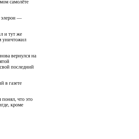
емом самолёте
н элерон —
л и тут же
ом уничтожил
снова вернулся на
нятой
 свой последний
й в газете
 понял, что это
игде, кроме