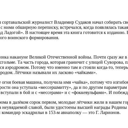
я сортавальский журналист Владимир Судаков начал собирать св
 с ними обширную переписку, встречался, когда появлялась така
д Ладогой». В настоящее время эта книга готовится к изданию. 
ого воинского формирования.
инка накануне Великой Отечественной войны. Почти сразу же в
ксгольме. Та часть города, которая граничит с улицей Суворова, 
я аэродромом. Потому что именно там и стояли когда-то, теперь
ородом. Лётчики называли их ласково «чайками».
е огня боевая машина, получила имя «чайка», потому что изгибо
рости она уступала «мессершмитту», да и по другим параметрам
вступали в бой и с «мессерами» и с «фоккевульфами». И побежд
рома в далёком сорок первом, молодые лётчики жили в нашем го
а неувядаемой славой, были удостоены высшей награды Родины
н командир эскадрильи в 153-м авиаполку — это Г. Ларионов.