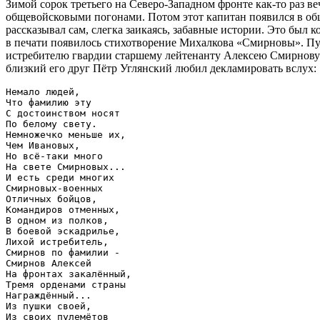
Зимой сорок третьего на Северо-Западном фронте как-то раз в
общевойсковыми погонами. Потом этот капитан появился в общ
рассказывал сам, слегка заикаясь, забавные истории. Это был 
в печати появилось стихотворение Михалкова «Смирновы». Пу
истребителю гвардии старшему лейтенанту Алексею Смирнову».
близкий его друг Пётр Углянский любил декламировать вслух:
Немало людей,

Что фамилию эту

С достоинством носят

По белому свету.

Немножечко меньше их,

Чем Ивановых,

Но всё-таки много

На свете Смирновых...

И есть среди многих

Смирновых-военных

Отличных бойцов,

Командиров отменных,

В одном из полков,

В боевой эскадрилье,

Лихой истребитель,

Смирнов по фамилии - 

Смирнов Алексей

На фронтах закалённый,

Тремя орденами страны

Награждённый...

Из пушки своей,

Из своих пулемётов
