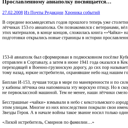
Прославленному авиаполку посвящается…
27.02.2008
Из Почты Редакции
Хроника событий
В середине восьмидесятых годов прошлого теперь уже столети
лётчиках 153-го авиаполка. Он познакомился с ветеранами, вёл
этих материалов, в конце концов, сложилась книга «»Чайки» на
подготовки открылись новые страницы в истории прославленн
153-й авиаполк был сформирован в подмосковном посёлке Куб
отправлен в Сортавалу, а затем в июне 1941 года оказался в Ке
переходящей в Военно-грузинскую дорогу, до сих пор называетс
тому назад, юркие истребители, охранявшие небо над нашим г
Биплан И-153, лучшая тогда в мире по маневренности и по сил
у кабины лётчика она напоминала эту морскую птицу. Но в ско
не первоклассной машиной. Тем не менее, наши лётчики смело 
Бесстрашные «чайки» взмывали в небо с кексгольмского аэрод
этим улицам. Многие из них впоследствии покрыли свои имен
Звезды Героя. А в начале войны такое звание носил только оди
«Лихой истребитель, Смирнов по фамилии…»