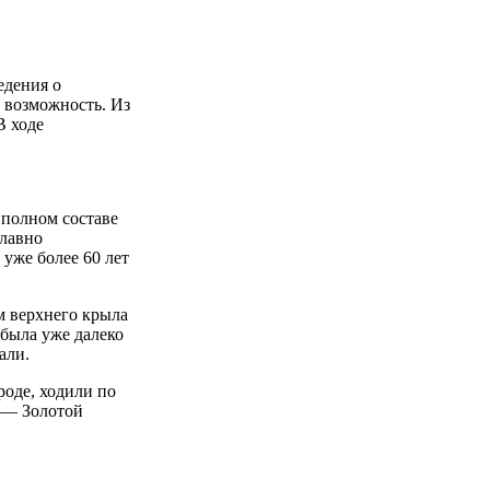
едения о
я возможность. Из
В ходе
 полном составе
плавно
 уже более 60 лет
м верхнего крыла
 была уже далеко
али.
роде, ходили по
 — Золотой