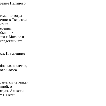
еревне Пальцево
 именно тогда
менно в Тверской
айоны
еревни,
и бывших
сти к Москве и
следствии эта
есь. И успешнее
 боевых вылетов,
кого Союза.
Заметки лётчика-
иной, о
мерах. Алексей
тся. Очень