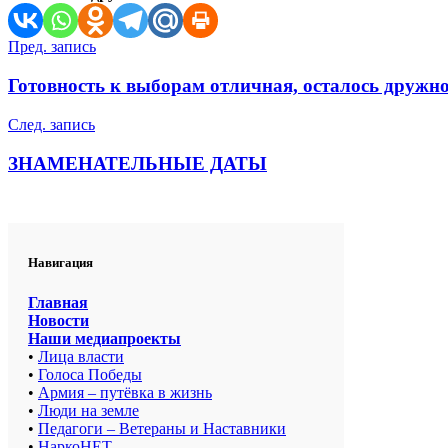
Навигация
Пред. запись
по
Готовность к выборам отличная, осталось дружн
записям
След. запись
ЗНАМЕНАТЕЛЬНЫЕ ДАТЫ
Навигация
Главная
Новости
Наши медиапроекты
•
Лица власти
•
Голоса Победы
•
Армия – путёвка в жизнь
•
Люди на земле
•
Педагоги – Ветераны и Наставники
•
НаркоНЕТ