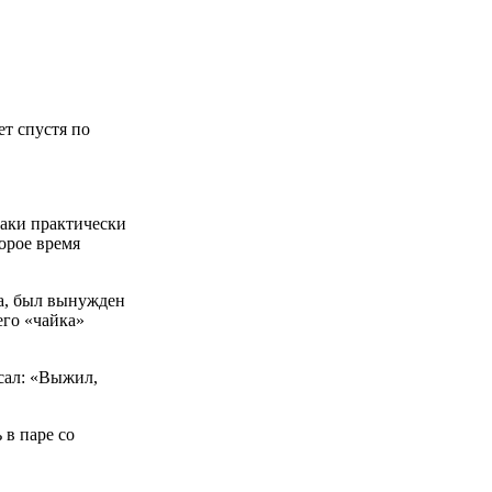
ет спустя по
таки практически
орое время
а, был вынужден
его «чайка»
исал: «Выжил,
 в паре со