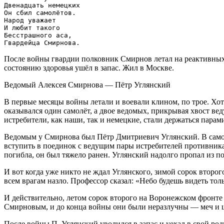
Двенадцать немецких

Он сбил самолётов.

Народ уважает

И любит такого

Бесстрашного аса,

После войны гвардии полковник Смирнов летал на реактивных и
состоянию здоровья ушёл в запас. Жил в Москве.
Ведомый Алексея Смирнова — Пётр Углянский
В первые месяцы войны летали и воевали клином, по трое. Хот
оказывался один самолёт, а двое ведомых, прикрывая хвост ве
истребители, как наши, так и немецкие, стали держаться пара
Ведомым у Смирнова был Пётр Дмитриевич Углянский. В само
вступить в поединок с ведущим пары истребителей противника
погибла, он был тяжело ранен. Углянский надолго пропал из п
И вот когда уже никто не ждал Углянского, зимой сорок второг
всем врагам назло. Профессор сказал: «Небо будешь видеть то
И действительно, летом сорок второго на Воронежском фронте п
Смирновым, и до конца войны они были неразлучны — меч и 
После войны П. Углянский уволился в запас и уехал в свой ро