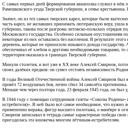
С самых первых дней формирования авиаполка служил в нём л
Рамешковского уезда Тверской губернии, в семье крестьянина.
Значит, он из тех самых тверских карел, которые были вытесне
часть карел, не желавших принимать лютеранскую веру, ушла 
губернии, такова после разгрома литовско-польских отрядов п
Московского государства. Особенно сильным опустошениям по
некоторые из них оставались без населения. В результате это
деревень, которые не приносили никакого дохода государству. 
обеспечивал её хлебом и другими необходимыми товарами, то о
территория оказалась в границах Тверской губернии.
Минули столетия, и вот уже в ХХ веке Алексей Смирнов, потом
своих далёких предков: он сумел отстоять независимость Родин
В годы Великой Отечественной войны Алексей Смирнов был ко
провёл 72 воздушных боя, лично сбил 34 самолёта противника.
Меньше чем через полтора года, 23 февраля 1945 года, он был у
В 1944 году с помощью сотрудников газеты «Соколы Родины» 
истребителя)». В ней было всё самое необходимое, что нужно 
применении виража, фигур высшего пилотажа, о манёвре и огн
Смирнов записывал в тетрадь самые характерные победы свои и
пригодилась эта книжечка многим лётчикам-истребителям.