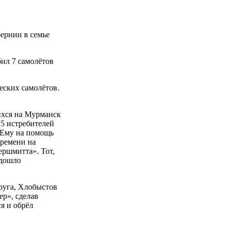
ернии в семье
бил 7 самолётов
еских самолётов.
ихся на Мурманск
5 истребителей
 Ему на помощь
Времени на
ершмитта». Тот,
одошло
друга, Хлобыстов
ер», сделав
я и обрёл