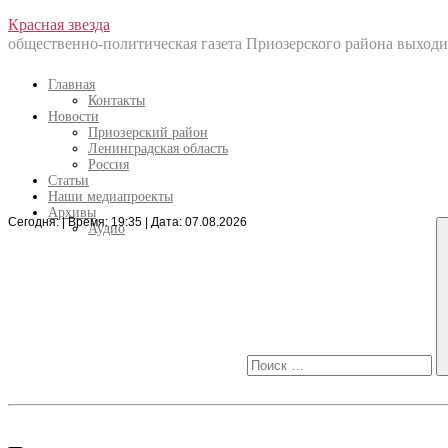
Перейти
Красная звезда
к
общественно-политическая газета Приозерского района выходит
содержанию
Главная
Контакты
Новости
Приозерский район
Ленинградская область
Россия
Статьи
Наши медиапроекты
Архивы
Сегодня: | Время: 19:35 | Дата: 07.08.2026
Искать:
Аудио