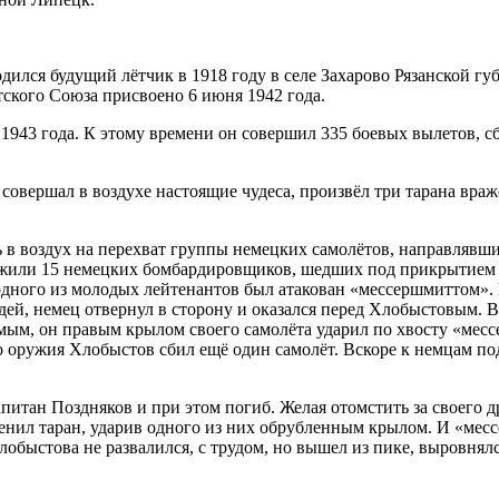
лся будущий лётчик в 1918 году в селе Захарово Рязанской губ
тского Союза присвоено 6 июня 1942 года.
1943 года. К этому времени он совершил 335 боевых вылетов, с
совершал в воздухе настоящие чудеса, произвёл три тарана враж
сь в воздух на перехват группы немецких самолётов, направлявш
ужили 15 немецких бомбардировщиков, шедших под прикрытием 
 одного из молодых лейтенантов был атакован «мессершмиттом».
дей, немец отвернул в сторону и оказался перед Хлобыстовым. 
мым, он правым крылом своего самолёта ударил по хвосту «месс
ого оружия Хлобыстов сбил ещё один самолёт. Вскоре к немцам п
питан Поздняков и при этом погиб. Желая отомстить за своего 
енил таран, ударив одного из них обрубленным крылом. И «месс
лобыстова не развалился, с трудом, но вышел из пике, выровнялс