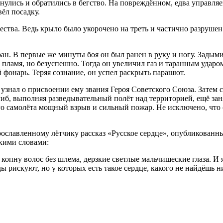
рнулись и обратились в бегство. На повреждённом, едва управля
ёл посадку.
ества. Ведь крыло было укорочено на треть и частично разруше
ран. В первые же минуты боя он был ранен в руку и ногу. Задыми
пламя, но безуспешно. Тогда он увеличил газ и таранным удар
 фонарь. Теряя сознание, он успел раскрыть парашют.
 узнал о присвоении ему звания Героя Советского Союза. Затем 
гиб, выполняя разведывательный полёт над территорией, ещё за
го самолёта мощный взрыв и сильный пожар. Не исключено, что
славленному лётчику рассказ «Русское сердце», опубликованны
акими словами:
опну волос без шлема, дерзкие светлые мальчишеские глаза. И я
ы рискуют, но у которых есть такое сердце, какого не найдёшь н