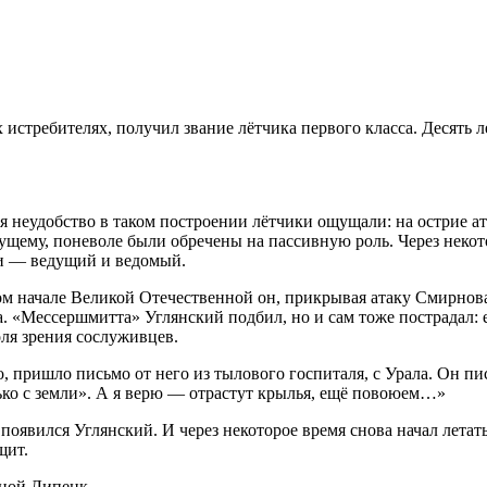
стребителях, получил звание лётчика первого класса. Десять л
я неудобство в таком построении лётчики ощущали: на острие а
дущему, поневоле были обречены на пассивную роль. Через некот
ми — ведущий и ведомый.
м начале Великой Отечественной он, прикрывая атаку Смирнов
. «Мессершмитта» Углянский подбил, но и сам тоже пострадал: 
оля зрения сослуживцев.
о, пришло письмо от него из тылового госпиталя, с Урала. Он п
лько с земли». А я верю — отрастут крылья, ещё повоюем…»
оявился Углянский. И через некоторое время снова начал летать
щит.
дной Липецк.