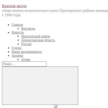
Перейти
Красная звезда
к
общественно-политическая газета Приозерского района выходи
содержанию
с 1940 года
Главная
Контакты
Новости
Приозерский район
Ленинградская область
Россия
Статьи
Наши медиапроекты
Архивы
Аудио
Искать:
Искать