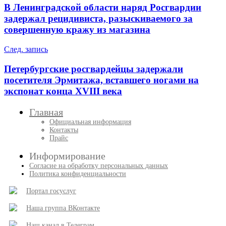
по
В Ленинградской области наряд Росгвардии
записям
задержал рецидивиста, разыскиваемого за
совершенную кражу из магазина
След. запись
Петербургские росгвардейцы задержали
посетителя Эрмитажа, вставшего ногами на
экспонат конца XVIII века
Главная
Официальная информация
Контакты
Прайс
Информирование
Согласие на обработку персональных данных
Политика конфиденциальности
Портал госуслуг
Наша группа ВКонтакте
Наш канал в Телеграм