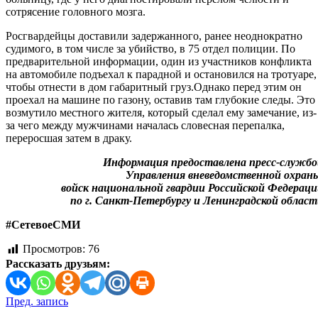
сотрясение головного мозга.
Росгвардейцы доставили задержанного, ранее неоднократно
судимого, в том числе за убийство, в 75 отдел полиции. По
предварительной информации, один из участников конфликта
на автомобиле подъехал к парадной и остановился на тротуаре,
чтобы отнести в дом габаритный груз.Однако перед этим он
проехал на машине по газону, оставив там глубокие следы. Это
возмутило местного жителя, который сделал ему замечание, из-
за чего между мужчинами началась словесная перепалка,
переросшая затем в драку.
Информация предоставлена пресс-службо
Управления вневедомственной охран
войск национальной гвардии Российской Федерац
по г. Санкт-Петербургу и Ленинградской облас
#СетевоеСМИ
Просмотров:
76
Рассказать друзьям:
Навигация
Пред. запись