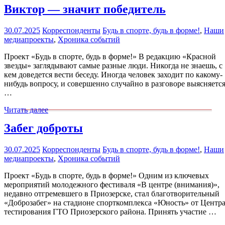
Виктор — значит победитель
30.07.2025
Корреспонденты
Будь в спорте, будь в форме!
,
Наши
медиапроекты
,
Хроника событий
Проект «Будь в спорте, будь в форме!» В редакцию «Красной
звезды» заглядывают самые разные люди. Никогда не знаешь, с
кем доведется вести беседу. Иногда человек заходит по какому-
нибудь вопросу, и совершенно случайно в разговоре выясняетс
…
Читать далее
Забег доброты
30.07.2025
Корреспонденты
Будь в спорте, будь в форме!
,
Наши
медиапроекты
,
Хроника событий
Проект «Будь в спорте, будь в форме!» Одним из ключевых
мероприятий молодежного фестиваля «В центре (внимания)»,
недавно отгремевшего в Приозерске, стал благотворительный
«Доброзабег» на стадионе спорткомплекса «Юность» от Центр
тестирования ГТО Приозерского района. Принять участие …