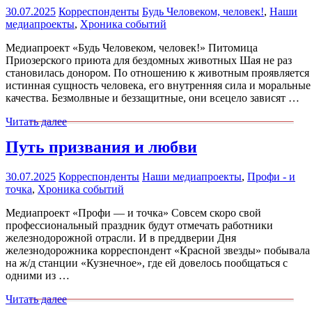
30.07.2025
Корреспонденты
Будь Человеком, человек!
,
Наши
медиапроекты
,
Хроника событий
Медиапроект «Будь Человеком, человек!» Питомица
Приозерского приюта для бездомных животных Шая не раз
становилась донором. По отношению к животным проявляется
истинная сущность человека, его внутренняя сила и моральные
качества. Безмолвные и беззащитные, они всецело зависят …
Читать далее
Путь призвания и любви
30.07.2025
Корреспонденты
Наши медиапроекты
,
Профи - и
точка
,
Хроника событий
Медиапроект «Профи — и точка» Совсем скоро свой
профессиональный праздник будут отмечать работники
железнодорожной отрасли. И в преддверии Дня
железнодорожника корреспондент «Красной звезды» побывала
на ж/д станции «Кузнечное», где ей довелось пообщаться с
одними из …
Читать далее