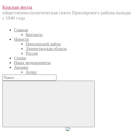
Перейти
Красная звезда
к
общественно-политическая газета Приозерского района выходи
содержанию
с 1940 года
Главная
Контакты
Новости
Приозерский район
Ленинградская область
Россия
Статьи
Наши медиапроекты
Архивы
Аудио
Искать:
Искать