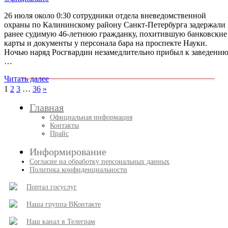
26 июля около 0:30 сотрудники отдела вневедомственной
охраны по Калининскому району Санкт-Петербурга задержали
ранее судимую 46-летнюю гражданку, похитившую банковские
карты и документы у персонала бара на проспекте Науки.
Ночью наряд Росгвардии незамедлительно прибыл к заведению
…
Читать далее
Пагинация
След.
1
2
3
…
36
»
записи
записей
Главная
Официальная информация
Контакты
Прайс
Информирование
Согласие на обработку персональных данных
Политика конфиденциальности
Портал госуслуг
Наша группа ВКонтакте
Наш канал в Телеграм