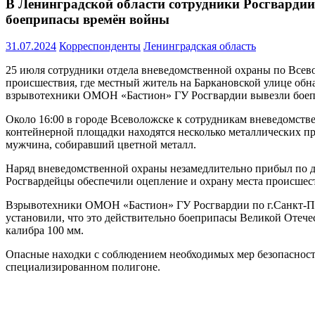
В Ленинградской области сотрудники Росгвардии
боеприпасы времён войны
31.07.2024
Корреспонденты
Ленинградская область
25 июля сотрудники отдела вневедомственной охраны по Всев
происшествия, где местный житель на Баркановской улице обн
взрывотехники ОМОН «Бастион» ГУ Росгвардии вывезли боеп
Около 16:00 в городе Всеволожске к сотрудникам вневедомств
контейнерной площадки находятся несколько металлических пр
мужчина, собиравший цветной металл.
Наряд вневедомственной охраны незамедлительно прибыл по да
Росгвардейцы обеспечили оцепление и охрану места происшест
Взрывотехники ОМОН «Бастион» ГУ Росгвардии по г.Санкт-Пет
установили, что это действительно боеприпасы Великой Отече
калибра 100 мм.
Опасные находки с соблюдением необходимых мер безопасно
специализированном полигоне.