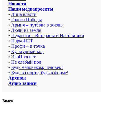
Новости
Наши медиапроекты
•
Лица власти
•
Голоса Победы
•
Армия – путёвка в жизнь
•
Люди на земле
•
Педагоги – Ветераны и Наставники
•
НаркоНЕТ
•
Профи – и точка
•
Культурный код
•
ЭкоПросвет
•
Не слабый пол
•
Будь Человеком, человек!
•
Будь в спорте, будь в форме!
Архивы
Аудио-записи
Видео