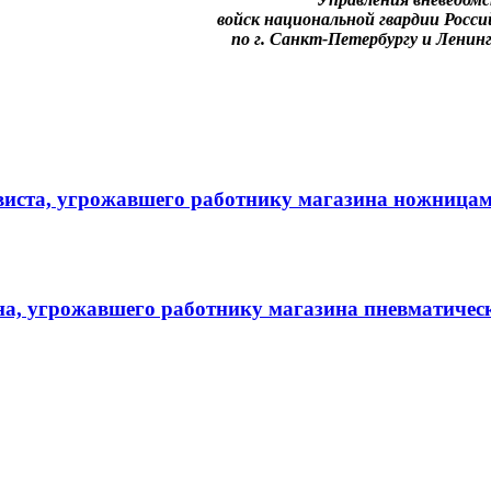
войск национальной гвардии Росс
по г. Санкт-Петербургу и Ленин
виста, угрожавшего работнику магазина ножницам
на, угрожавшего работнику магазина пневматичес