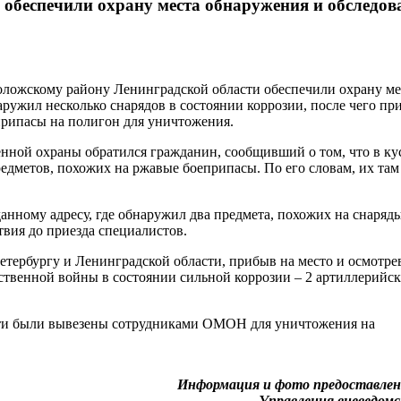
 обеспечили охрану места обнаружения и обследов
оложскому району Ленинградской области обеспечили охрану ме
аружил несколько снарядов в состоянии коррозии, после чего п
рипасы на полигон для уничтожения.
енной охраны обратился гражданин, сообщивший о том, что в кус
едметов, похожих на ржавые боеприпасы. По его словам, их там
нному адресу, где обнаружил два предмета, похожих на снаряд
вия до приезда специалистов.
ербургу и Ленинградской области, прибыв на место и осмотре
ственной войны в состоянии сильной коррозии – 2 артиллерийск
сти были вывезены сотрудниками ОМОН для уничтожения на
Информация и фото предоставлен
Управления вневедом