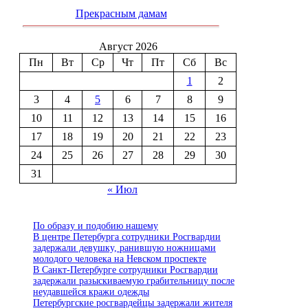
Прекрасным дамам
Август 2026
Пн
Вт
Ср
Чт
Пт
Сб
Вс
1
2
3
4
5
6
7
8
9
10
11
12
13
14
15
16
17
18
19
20
21
22
23
24
25
26
27
28
29
30
31
« Июл
По образу и подобию нашему
В центре Петербурга сотрудники Росгвардии
задержали девушку, ранившую ножницами
молодого человека на Невском проспекте
В Санкт-Петербурге сотрудники Росгвардии
задержали разыскиваемую грабительницу после
неудавшейся кражи одежды
Петербургские росгвардейцы задержали жителя