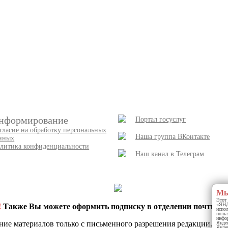
нформирование
Портал госуслуг
гласие на обработку персональных
Наша группа ВКонтакте
нных
литика конфиденциальности
Наш канал в Телеграм
Мы
Этот 
«ЯНДЕ
!
Также Вы можете оформить подписку в отделении почты и 
испо
польз
инфор
ние материалов только с письменного разрешения редакции.
Яндек
Яндек