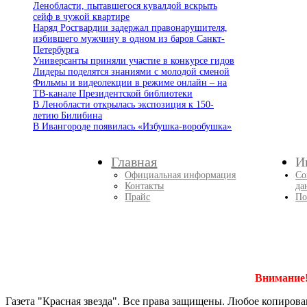
Ленобласти, пытавшегося кувалдой вскрыть
сейф в чужой квартире
Наряд Росгвардии задержал правонарушителя,
избившего мужчину в одном из баров Санкт-
Петербурга
Универсанты приняли участие в конкурсе гидов
Лидеры поделятся знаниями с молодой сменой
Фильмы и видеолекции в режиме онлайн – на
ТВ-канале Президентской библиотеки
В Ленобласти открылась экспозиция к 150-
летию Билибина
В Ивангороде появилась «Избушка-воробушка»
Главная
И
Официальная информация
Со
Контакты
да
Прайс
По
Внимание
Газета "Красная звезда". Все права защищены. Любое копирова