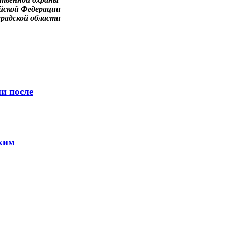
ийской Федерации
градской области
и после
ким