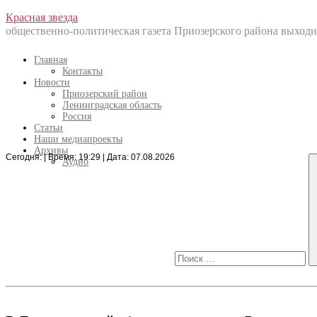
Перейти
Красная звезда
к
общественно-политическая газета Приозерского района выходит
содержанию
Главная
Контакты
Новости
Приозерский район
Ленинградская область
Россия
Статьи
Наши медиапроекты
Архивы
Сегодня: | Время: 19:29 | Дата: 07.08.2026
Искать:
Аудио