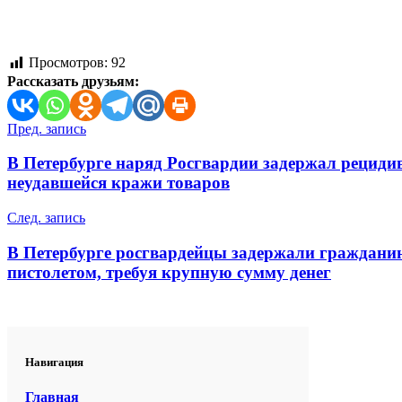
Просмотров:
92
Рассказать друзьям:
Навигация
Пред. запись
по
В Петербурге наряд Росгвардии задержал рециди
записям
неудавшейся кражи товаров
След. запись
В Петербурге росгвардейцы задержали граждани
пистолетом, требуя крупную сумму денег
Навигация
Главная