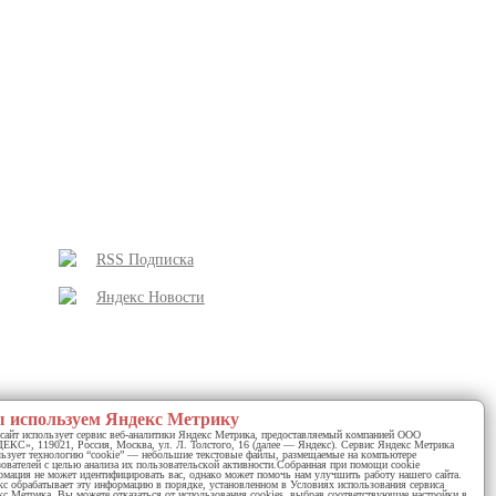
RSS Подписка
Яндекс Новости
 используем Яндекс Метрику
сайт использует сервис веб-аналитики Яндекс Метрика, предоставляемый компанией ООО
КС», 119021, Россия, Москва, ул. Л. Толстого, 16 (далее — Яндекс). Сервис Яндекс Метрика
у почтальона
льзует технологию “cookie” — небольшие текстовые файлы, размещаемые на компьютере
ователей с целью анализа их пользовательской активности.Собранная при помощи cookie
мация не может идентифицировать вас, однако может помочь нам улучшить работу нашего сайта.
с обрабатывает эту информацию в порядке, установленном в Условиях использования сервиса
с Метрика. Вы можете отказаться от использования cookies, выбрав соответствующие настройки в