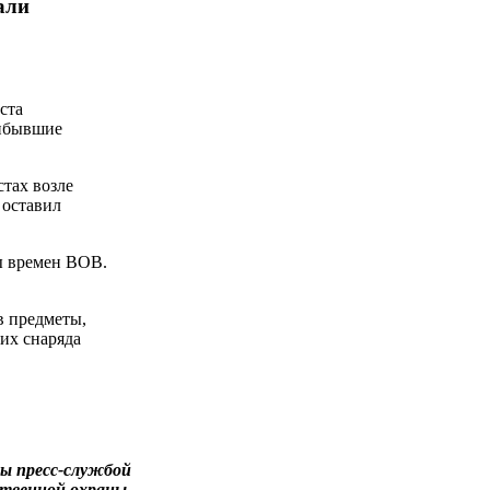
али
ста
рибывшие
тах возле
 оставил
ы времен ВОВ.
в предметы,
их снаряда
ы пресс-службой
ственной охраны