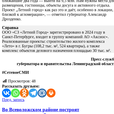
ближайшие два года — выйти на 9,5 млн. Нам нужны места дл
размещения, гостиницы, объекты досуга и активного отдыха.
Проект „Летний город« как раз это и даёт, особенно в локации,
близкой к агломерации», — отметил губернатор Александр
Дрозденко.
Справка
ООО «СЗ «Летний Город» зарегистрировано в 2024 году в
Санкт-Петербурге, входит в группу компаний АО «Аксиос».
Реализованные проекты: строительство жилого комплекса
«Лето» в г. Бугры (108,2 тыс. м², 524 квартиры), а также
комплекс объектов делового назначения площадью 30 тыс. м².
Пресс-служб
губернатора и правительства Ленинградской облас
#СетевоеСМИ
Просмотров:
48
Рассказать друзьям:
Навигация
Пред. запись
по
Во Всеволожском районе построят