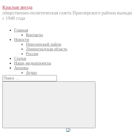
Перейти
Красная звезда
к
общественно-политическая газета Приозерского района выходи
содержанию
с 1940 года
Главная
Контакты
Новости
Приозерский район
Ленинградская область
Россия
Статьи
Наши медиапроекты
Архивы
Аудио
Искать:
Искать