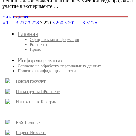
Ленинградской области, в нынешнем учебном году продолжат
участие в эксперименте …
Читать далее
Пагинация
Пред.
След.
«
1
…
3 257
3 258
3 259
3 260
3 261
…
3 315
»
записи
записи
записей
Главная
Официальная информация
Контакты
Прайс
Информирование
Согласие на обработку персональных данных
Политика конфиденциальности
Портал госуслуг
Наша группа ВКонтакте
Наш канал в Телеграм
RSS Подписка
Яндекс Новости