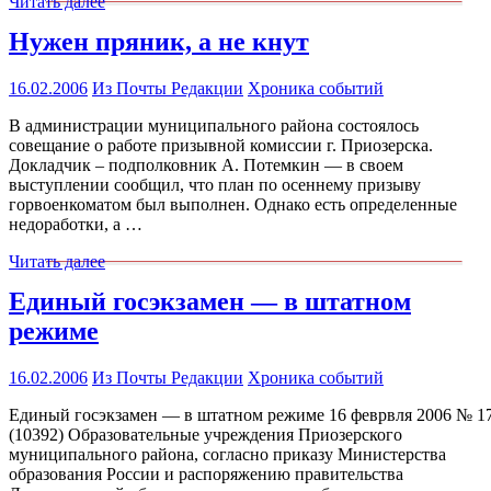
Читать далее
Нужен пряник, а не кнут
16.02.2006
Из Почты Редакции
Хроника событий
В администрации муниципального района состоялось
совещание о работе призывной комиссии г. Приозерска.
Докладчик – подполковник А. Потемкин — в своем
выступлении сообщил, что план по осеннему призыву
горвоенкоматом был выполнен. Однако есть определенные
недоработки, а …
Читать далее
Единый госэкзамен — в штатном
режиме
16.02.2006
Из Почты Редакции
Хроника событий
Единый госэкзамен — в штатном режиме 16 феврвля 2006 № 1
(10392) Образовательные учреждения Приозерского
муниципального района, согласно приказу Министерства
образования России и распоряжению правительства