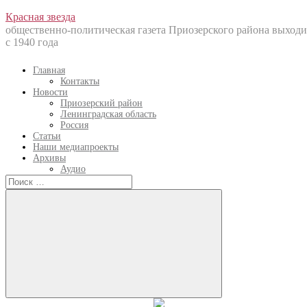
Перейти
Красная звезда
к
общественно-политическая газета Приозерского района выходи
содержанию
с 1940 года
Главная
Контакты
Новости
Приозерский район
Ленинградская область
Россия
Статьи
Наши медиапроекты
Архивы
Аудио
Искать:
Искать