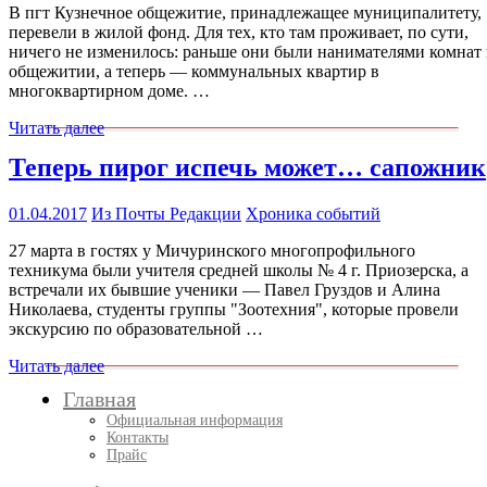
В пгт Кузнечное общежитие, принадлежащее муниципалитету,
перевели в жилой фонд. Для тех, кто там проживает, по сути,
ничего не изменилось: раньше они были нанимателями комнат 
общежитии, а теперь — коммунальных квартир в
многоквартирном доме. …
Читать далее
Теперь пирог испечь может… сапожник
01.04.2017
Из Почты Редакции
Хроника событий
27 марта в гостях у Мичуринского многопрофильного
техникума были учителя средней школы № 4 г. Приозерска, а
встречали их бывшие ученики — Павел Груздов и Алина
Николаева, студенты группы "Зоотехния", которые провели
экскурсию по образовательной …
Читать далее
Главная
Официальная информация
Контакты
Прайс