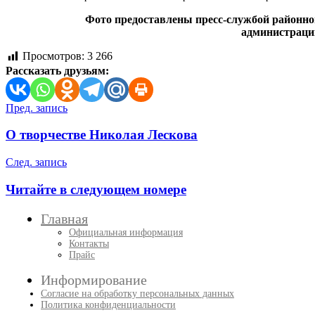
Фото предоставлены пресс-службой районно
администраци
Просмотров:
3 266
Рассказать друзьям:
Навигация
Пред. запись
по
О творчестве Николая Лескова
записям
След. запись
Читайте в следующем номере
Главная
Официальная информация
Контакты
Прайс
Информирование
Согласие на обработку персональных данных
Политика конфиденциальности