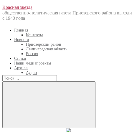
Перейти
Красная звезда
к
общественно-политическая газета Приозерского района выходи
содержанию
с 1940 года
Главная
Контакты
Новости
Приозерский район
Ленинградская область
Россия
Статьи
Наши медиапроекты
Архивы
Аудио
Искать:
Искать