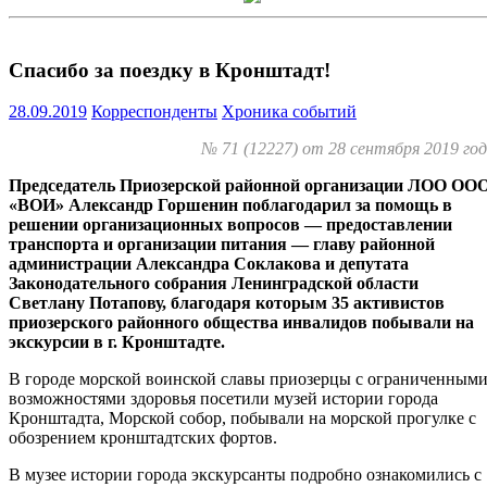
Спасибо за поездку в Кронштадт!
28.09.2019
Корреспонденты
Хроника событий
№ 71 (12227) от 28 сентября 2019 го
Председатель Приозерской районной организации ЛОО ОО
«ВОИ» Александр Горшенин поблагодарил за помощь в
решении организационных вопросов — предоставлении
транспорта и организации питания — главу районной
администрации Александра Соклакова и депутата
Законодательного собрания Ленинградской области
Светлану Потапову, благодаря которым 35 активистов
приозерского районного общества инвалидов побывали на
экскурсии в г. Кронштадте.
В городе морской воинской славы приозерцы с ограниченным
возможностями здоровья посетили музей истории города
Кронштадта, Морской собор, побывали на морской прогулке с
обозрением кронштадтских фортов.
В музее истории города экскурсанты подробно ознакомились с