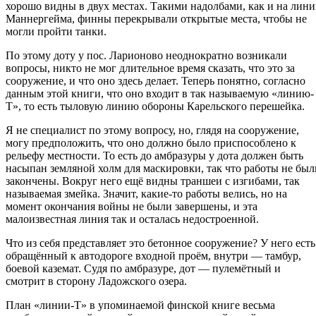
хорошо видны в двух местах. Такими надолбами, как и на лин
Маннергейма, финны перекрывали открытые места, чтобы не
могли пройти танки.
По этому доту у пос. Ларионово неоднократно возникали
вопросы, никто не мог длительное время сказать, что это за
сооружение, и что оно здесь делает. Теперь понятно, согласно
данным этой книги, что оно входит в так называемую «линию-
Т», то есть тыловую линию обороны Карельского перешейка.
Я не специалист по этому вопросу, но, глядя на сооружение,
могу предположить, что оно должно было приспособлено к
рельефу местности. То есть до амбразуры у дота должен быть
насыпан земляной холм для маскировки, так что работы не был
закончены. Вокруг него ещё видны траншеи с изгибами, так
называемая змейка. Значит, какие-то работы велись, но на
момент окончания войны не были завершены, и эта
малоизвестная линия так и осталась недостроенной.
Что из себя представляет это бетонное сооружение? У него есть
обращённый к автодороге входной проём, внутри — тамбур,
боевой каземат. Судя по амбразуре, дот — пулемётный и
смотрит в сторону Ладожского озера.
План «линии-Т» в упоминаемой финской книге весьма