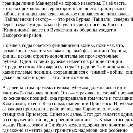
границы линии Маннергейма хорошо известны. Та её часть,
которая проходила по территории нынешнего Приозерского
района и прикрывала кексгольмское направление, называлась
«Тайпаленский сектор» — это река Бурная (Тайпале), северны
берег озера Суходольского (Сувантоярви), посёлок Лосево
(Кивиниеми), далее по Вуоксе линия обороны уходит в
Выборгский район.
Но ещё в годы советско-финляндской войны, понимая, что,
возможно, не удастся удержать правый флаг линии обороны,
финны начали строить дополнительные промежуточные
рубежи. Один из таких рубежей имеется в районе станции
Отрадное (тогда Пюхяярви) у озера Отрадное. Там видны кое-
какие полевые позиции, сохранившиеся с «зимней» войны, он
даже с дороги видны — это линия окопов.
А далее за этим промежуточным рубежом должна была идти
«линия-Т» (тыловая линия). Это — страховка на случай проры
их основных позиций, она прикрывала в том числе и тогдашни
Кякисалми, то есть Кексгольм, нынешний Приозерск. И рубеж
её как раз проходили в районе посёлка Ларионово, между
станциями Приозерск, Синёво и далее. Этот дот является одни
из сооружений той недостроенной «линии-Т». Кроме этого дот
между Приозерском и Синёво у железнодорожного полотна кое
где можно заметить ряды гранитных надолбов, они особенно