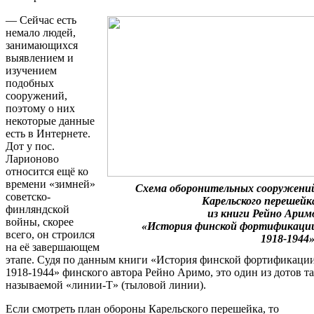
— Сейчас есть
немало людей,
занимающихся
выявлением и
изучением
подобных
сооружений,
поэтому о них
некоторые данные
есть в Интернете.
Дот у пос.
Ларионово
относится ещё ко
времени «зимней»
Схема оборонительных сооружени
советско-
Карельского
перешейк
финляндской
из книги Рейно Арим
войны, скорее
«История финской фортификаци
всего, он строился
1918-1944»
на её завершающем
этапе. Судя по данным книги «История финской фортификаци
1918-1944» финского автора Рейно Аримо, это один из дотов т
называемой «линии-Т» (тыловой линии).
Если смотреть план обороны Карельского перешейка, то