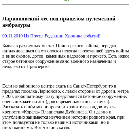
Ларионовский лес под прицелом пулемётной
амбразуры
09.11.2010
Из Почты Редакции
Хроника событий
Бывая в различных местах Приозерского района, нередко
наталкиваешься на отголоски некогда грохотавшей здесь войны
в виде окопов, дотов, каменных надолбов и прочего. Есть неко
старое бетонное сооружение явно военного назначения и
недалеко от Приозерска.
Если из районного центра ехать на Санкт-Петербург, то в
пределах посёлка Ларионово, с левой стороны от дороги, метра
в 200, любопытному глазу представится бетонное сооружение,
очень похожее на дот (долговременная огневая точка).
Рассказать о нём мы попросили хранителя фондов музея-
крепости «Корела» Владислава Дубовцева. Он давно и
углублённо занимается изучением истории родного края, при
этом пользуется не только нашими источниками, но и
иностранными. Вот что он сказал: