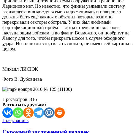
приблизительный, точной схемы сооружений в районе пос.
Ларионово нет. Но известно, что финны увязывали систему
взаимодействия между всеми сооружениями, и наверняка
должны быть ещё какие-то объекты, которые взаимно
перекрывали секторы обстрела. У них был любимый
фортификационный приём — доты стреляли не во фронт
наступающим войскам, а во фланг. Возможно, он повёрнут на
Ладогу для того, чтобы прикрыть шоссе в случае обходного
удара. Но точно ли это, сказать сложно, не имея всей картины в
целом.
Михаил ЛИСЮК
Фото В. Дубовцева
9 ноября 2010 № 125 (11100)
Просмотров:
316
Рассказать друзьям:
Навигация
Пред. запись
по
Скромный заслуженный человек