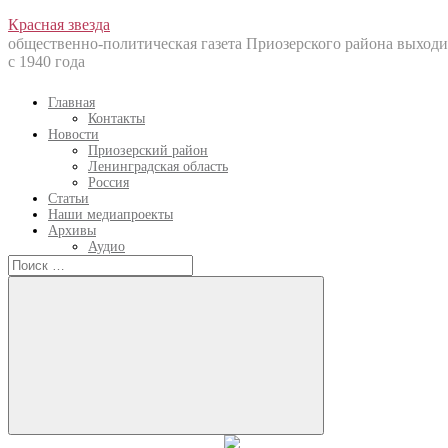
Перейти
Красная звезда
к
общественно-политическая газета Приозерского района выходи
содержанию
с 1940 года
Главная
Контакты
Новости
Приозерский район
Ленинградская область
Россия
Статьи
Наши медиапроекты
Архивы
Аудио
Искать:
Искать