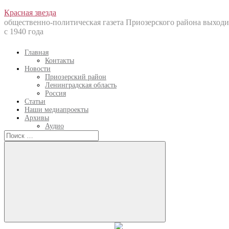
Перейти
Красная звезда
к
общественно-политическая газета Приозерского района выходи
содержанию
с 1940 года
Главная
Контакты
Новости
Приозерский район
Ленинградская область
Россия
Статьи
Наши медиапроекты
Архивы
Аудио
Искать:
Искать