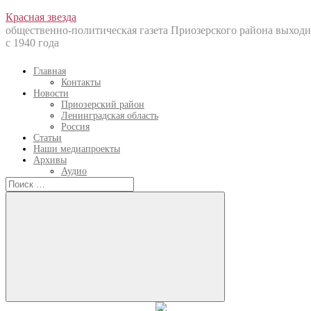
Перейти
Красная звезда
к
общественно-политическая газета Приозерского района выходи
содержанию
с 1940 года
Главная
Контакты
Новости
Приозерский район
Ленинградская область
Россия
Статьи
Наши медиапроекты
Архивы
Аудио
Искать:
Искать