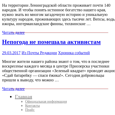
На территории Ленинградской области проживает почти 140
народов. И чтобы понять истинное богатство нашего края,
нужно знать во многом загадочную историю и уникальную
культуру народов, проживающих здесь тысячи лет. Вепсы, водь
ижоры, ингерманландские финны, тихвинские …
Читать далее
Непогода не помешала активистам
29.03.2017
Из Почты Редакции
Хроника событий
Многие жители нашего района знают о том, что в последнее
воскресенье каждого месяца в центре Приозерска участники
общественной организации «Зеленый квадрат» проводят акци
«Сдай батарейку — спаси ёжика!». Сегодня добровольцы
пришли к выводу, что можно …
Читать далее
Главная
Официальная информация
Контакты
Прайс