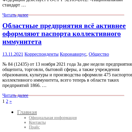
стандарт …
Читать далее
Областные предприятия всё активнее
оформляют паспорта коллективного
иммунитета
13.11.2021
Корреспонденты
Коронавирус
,
Общество
№ 84 (12435) от 13 ноября 2021 года За две недели предприятия
общепита, торговли, бытовой сферы, а также учреждения
образования, культуры и производства оформили 475 паспорто
коллективного иммунитета, всего теперь в области таких
предприятий 1866. …
Читать далее
Пагинация
След.
1
2
»
записи
записей
Главная
Официальная информация
Контакты
Прайс