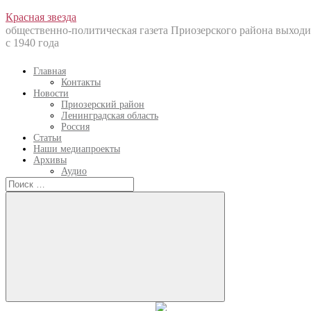
Перейти
Красная звезда
к
общественно-политическая газета Приозерского района выходи
содержанию
с 1940 года
Главная
Контакты
Новости
Приозерский район
Ленинградская область
Россия
Статьи
Наши медиапроекты
Архивы
Аудио
Искать:
Искать