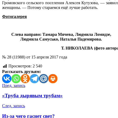
Громовского сельского поселения Алексея Кутузова, — заяви
женщины. — Потому стараемся ещё лучше работать.
Фотогалерея
Слева направо: Тамара Мячева, Людмила Ломидзе,
Людмила Самусько, Наталья Падемирова.
Т. НИКОЛАЕВА (фото автора
№ 28 (11988) от 15 апреля 2017 года
Просмотров:
2 540
Рассказать друзьям:
Навигация
Пред. запись
по
«Труба дырявым трубам»
записям
След. запись
Из-за чего гаснет свет?