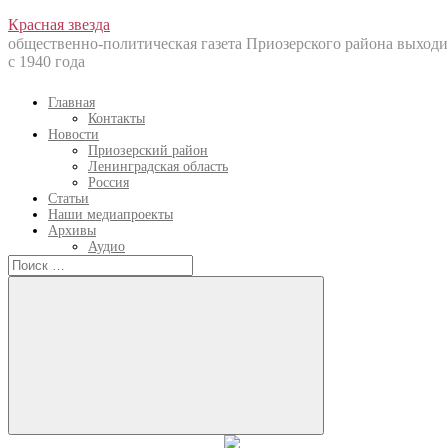
Перейти
Красная звезда
к
общественно-политическая газета Приозерского района выходи
содержанию
с 1940 года
Главная
Контакты
Новости
Приозерский район
Ленинградская область
Россия
Статьи
Наши медиапроекты
Архивы
Аудио
Искать:
Искать