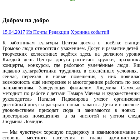
Добром на добро
15.04.2017
Из Почты Редакции
Хроника событий
К работникам культуры Центра досуга в посёлке станци
Громово люди относятся с уважением. Досуг и развитие детей
творческих коллективах ведётся здесь на должном уровне
Каждый день Центра досуга расписан: кружки, праздники
концерты, конкурсы, где работают увлечённые люди. Ещ
недавно культработники трудились в стеснённых условиях,
сейчас, переехав в новые помещения, у них появилас
возможность ещё интереснее и многограннее работать по вс
направлениям. Заведующая филиалом Людмила Самусько
методист по работе с детьми Тамара Мячева и художественн
руководитель Наталья Падемирова умеют организоват
достойный досуг и раскрыть новые таланты. Дети и взрослые
удовольствием приходят сюда и занимаются в новых 
просторных помещениях, а за чистотой и уютом следи
Людмила Ломидзе.
— Мы чувствуем хорошую поддержку и взаимопонимание с
стороны местного населения и главы администраци