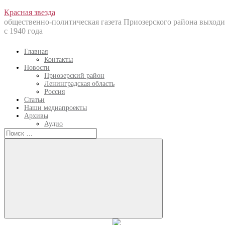
Перейти
Красная звезда
к
общественно-политическая газета Приозерского района выходи
содержанию
с 1940 года
Главная
Контакты
Новости
Приозерский район
Ленинградская область
Россия
Статьи
Наши медиапроекты
Архивы
Аудио
Искать:
Искать