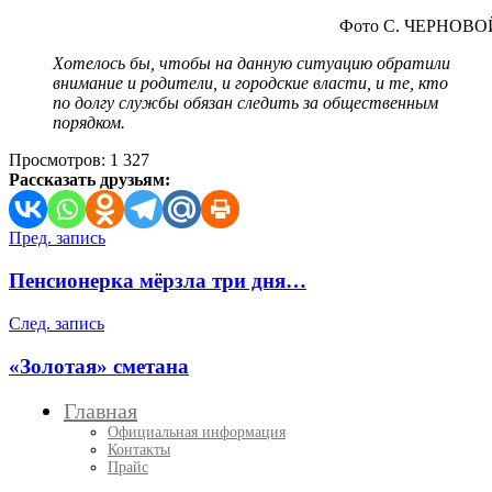
Фото С. ЧЕРНОВО
Хотелось бы, чтобы на данную ситуацию обратили
внимание и родители, и городские власти, и те, кто
по долгу службы обязан следить за общественным
порядком.
Просмотров:
1 327
Рассказать друзьям:
Навигация
Пред. запись
по
Пенсионерка мёрзла три дня…
записям
След. запись
«Золотая» сметана
Главная
Официальная информация
Контакты
Прайс