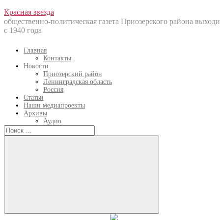
Перейти
Красная звезда
к
общественно-политическая газета Приозерского района выходи
содержанию
с 1940 года
Главная
Контакты
Новости
Приозерский район
Ленинградская область
Россия
Статьи
Наши медиапроекты
Архивы
Аудио
Искать:
Искать