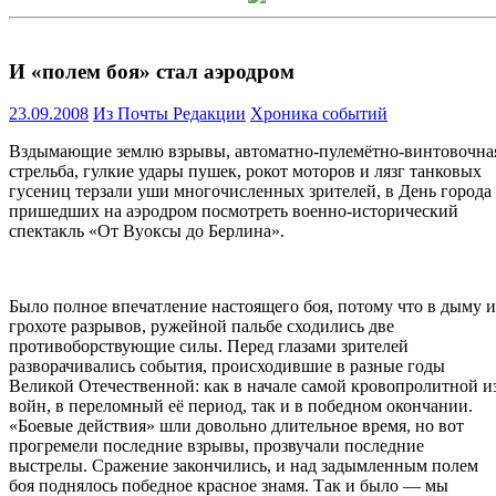
И «полем боя» стал аэродром
23.09.2008
Из Почты Редакции
Хроника событий
Вздымающие землю взрывы, автоматно-пулемётно-винтовочна
стрельба, гулкие удары пушек, рокот моторов и лязг танковых
гусениц терзали уши многочисленных зрителей, в День города
пришедших на аэродром посмотреть военно-исторический
спектакль «От Вуоксы до Берлина».
Было полное впечатление настоящего боя, потому что в дыму и
грохоте разрывов, ружейной пальбе сходились две
противоборствующие силы. Перед глазами зрителей
разворачивались события, происходившие в разные годы
Великой Отечественной: как в начале самой кровопролитной и
войн, в переломный её период, так и в победном окончании.
«Боевые действия» шли довольно длительное время, но вот
прогремели последние взрывы, прозвучали последние
выстрелы. Сражение закончились, и над задымленным полем
боя поднялось победное красное знамя. Так и было — мы