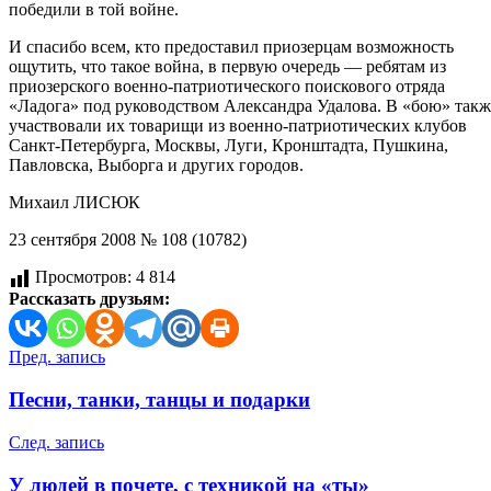
победили в той войне.
И спасибо всем, кто предоставил приозерцам возможность
ощутить, что такое война, в первую очередь — ребятам из
приозерского военно-патриотического поискового отряда
«Ладога» под руководством Александра Удалова. В «бою» такж
участвовали их товарищи из военно-патриотических клубов
Санкт-Петербурга, Москвы, Луги, Кронштадта, Пушкина,
Павловска, Выборга и других городов.
Михаил ЛИСЮК
23 сентября 2008 № 108 (10782)
Просмотров:
4 814
Рассказать друзьям:
Навигация
Пред. запись
по
Песни, танки, танцы и подарки
записям
След. запись
У людей в почете, с техникой на «ты»