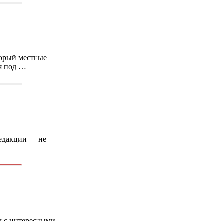
торый местные
я под …
редакции — не
еч с интересными