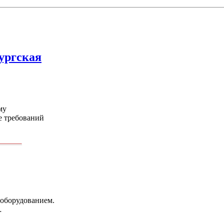
ургская
му
е требований
 оборудованием.
…