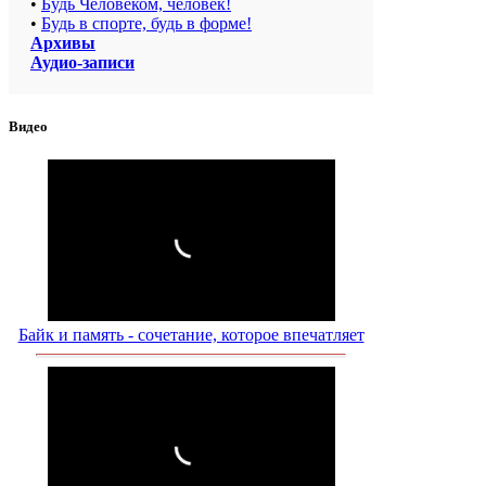
•
Будь Человеком, человек!
•
Будь в спорте, будь в форме!
Архивы
Аудио-записи
Видео
Байк и память - сочетание, которое впечатляет