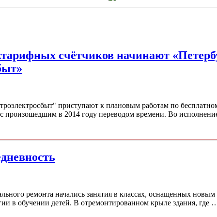
хтарифных счётчиков начинают «Петерб
быт»
троэлектросбыт" приступают к плановым работам по бесплатно
с произошедшим в 2014 году переводом времени. Во исполнени
едневность
ального ремонта начались занятия в классах, оснащенных новым
гии в обучении детей. В отремонтированном крыле здания, где 