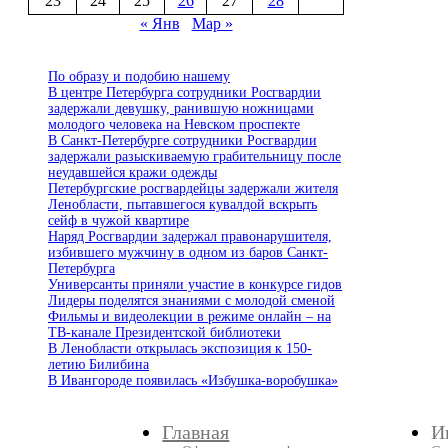
23
24
25
26
27
28
« Янв
Мар »
По образу и подобию нашему
В центре Петербурга сотрудники Росгвардии
задержали девушку, ранившую ножницами
молодого человека на Невском проспекте
В Санкт-Петербурге сотрудники Росгвардии
задержали разыскиваемую грабительницу после
неудавшейся кражи одежды
Петербургские росгвардейцы задержали жителя
Ленобласти, пытавшегося кувалдой вскрыть
сейф в чужой квартире
Наряд Росгвардии задержал правонарушителя,
избившего мужчину в одном из баров Санкт-
Петербурга
Универсанты приняли участие в конкурсе гидов
Лидеры поделятся знаниями с молодой сменой
Фильмы и видеолекции в режиме онлайн – на
ТВ-канале Президентской библиотеки
В Ленобласти открылась экспозиция к 150-
летию Билибина
В Ивангороде появилась «Избушка-воробушка»
Главная
И