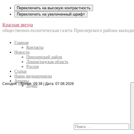
Переключить на высокую контрастность
Переключить на увеличенный шрифт
Перейти
Красная звезда
к
общественно-политическая газета Приозерского района выходит
содержанию
Главная
Контакты
Новости
Приозерский район
Ленинградская область
Россия
Статьи
Наши медиапроекты
Архивы
Сегодня: | Время: 09:38 | Дата: 07.08.2026
Искать:
Аудио