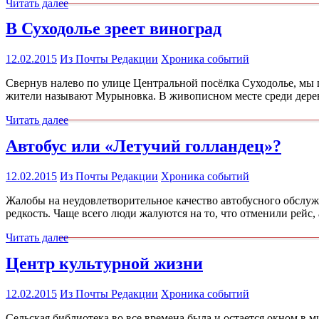
Читать далее
В Суходолье зреет виноград
12.02.2015
Из Почты Редакции
Хроника событий
Свернув налево по улице Центральной посёлка Суходолье, мы 
жители называют Мурыновка. В живописном месте среди дерев
Читать далее
Автобус или «Летучий голландец»?
12.02.2015
Из Почты Редакции
Хроника событий
Жалобы на неудовлетворительное качество автобусного обслуж
редкость. Чаще всего люди жалуются на то, что отменили рейс,
Читать далее
Центр культурной жизни
12.02.2015
Из Почты Редакции
Хроника событий
Сельская библиотека во все времена была и остается окном в 