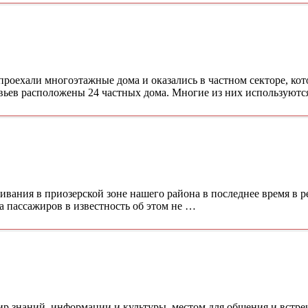
проехали многоэтажные дома и оказались в частном секторе, ко
ьев расположены 24 частных дома. Многие из них используютс
ивания в приозерской зоне нашего района в последнее время в 
 а пассажиров в известность об этом не …
мир знаний, информации и культуры, местом для общения и встр