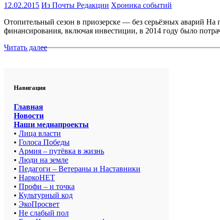
12.02.2015
Из Почты Редакции
Хроника событий
Отопительный сезон в приозерске — без серьёзных аварий На
финансирования, включая инвестиции, в 2014 году было потра
Читать далее
Навигация
Главная
Новости
Наши медиапроекты
•
Лица власти
•
Голоса Победы
•
Армия – путёвка в жизнь
•
Люди на земле
•
Педагоги – Ветераны и Наставники
•
НаркоНЕТ
•
Профи – и точка
•
Культурный код
•
ЭкоПросвет
•
Не слабый пол