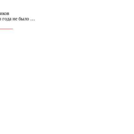
ников
о года не было …