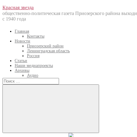
Перейти
Красная звезда
к
общественно-политическая газета Приозерского района выходи
содержанию
с 1940 года
Главная
Контакты
Новости
Приозерский район
Ленинградская область
Россия
Статьи
Наши медиапроекты
Архивы
Аудио
Искать:
Искать