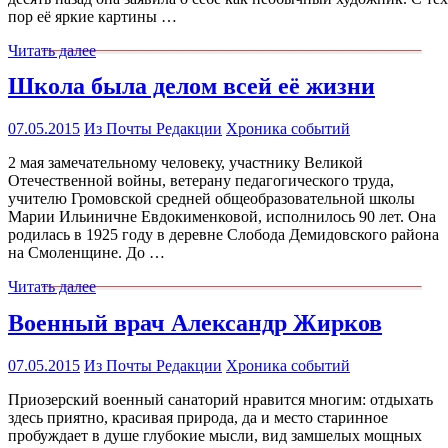
пор её яркие картины …
Читать далее
Школа была делом всей её жизни
07.05.2015
Из Почты Редакции
Хроника событий
2 мая замечательному человеку, участнику Великой
Отечественной войны, ветерану педагогического труда,
учителю Громовской средней общеобразовательной школы
Марии Ильиничне Евдокименковой, исполнилось 90 лет. Она
родилась в 1925 году в деревне Слобода Демидовского района
на Смоленщине. До …
Читать далее
Военный врач Александр Жирков
07.05.2015
Из Почты Редакции
Хроника событий
Приозерский военный санаторий нравится многим: отдыхать
здесь приятно, красивая природа, да и место старинное
пробуждает в душе глубокие мысли, вид замшелых мощных