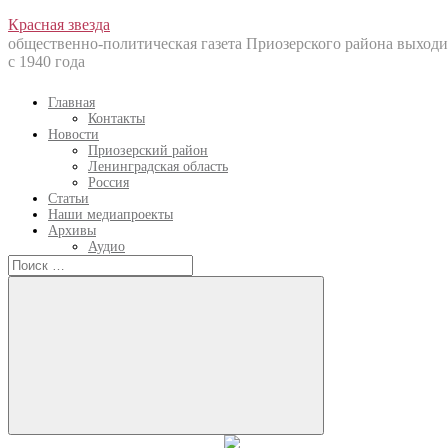
Перейти
Красная звезда
к
общественно-политическая газета Приозерского района выходи
содержанию
с 1940 года
Главная
Контакты
Новости
Приозерский район
Ленинградская область
Россия
Статьи
Наши медиапроекты
Архивы
Аудио
Искать:
Искать