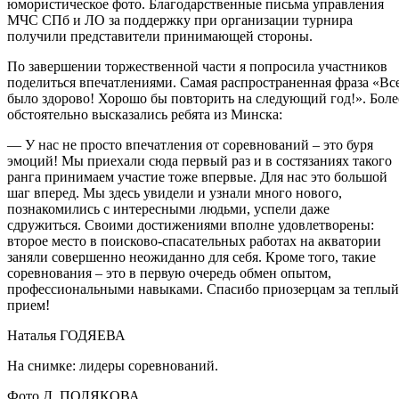
юмористическое фото. Благодарственные письма управления
МЧС СПб и ЛО за поддержку при организации турнира
получили представители принимающей стороны.
По завершении торжественной части я попросила участников
поделиться впечатлениями. Самая распространенная фраза «Вс
было здорово! Хорошо бы повторить на следующий год!». Боле
обстоятельно высказались ребята из Минска:
— У нас не просто впечатления от соревнований – это буря
эмоций! Мы приехали сюда первый раз и в состязаниях такого
ранга принимаем участие тоже впервые. Для нас это большой
шаг вперед. Мы здесь увидели и узнали много нового,
познакомились с интересными людьми, успели даже
сдружиться. Своими достижениями вполне удовлетворены:
второе место в поисково-спасательных работах на акватории
заняли совершенно неожиданно для себя. Кроме того, такие
соревнования – это в первую очередь обмен опытом,
профессиональными навыками. Спасибо приозерцам за теплый
прием!
Наталья ГОДЯЕВА
На снимке: лидеры соревнований.
Фото Д. ПОЛЯКОВА