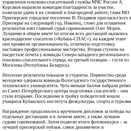
управления поисково-спасательной службы МЧС России А.
Курсаков выразили командам благодарность за участие,
пожелали удачи в их сложной и благородной работе; глава МО
Приозерское городское поселение В. Поздяков пригласил всех 
Приозерье на следующий год. Наконец, слово для оглашения
результатов взял главный судья соревнований Олег Морев.
Лучшими в общем зачете по итогам всех дистанций оказались
краснодарские спасатели («Кубань-СПАС»), на каждом этапе
они проявили организованность, отличную подготовку,
настоящее профессиональное мастерство. Вторая ступень на
пьедестале почета у команды Северо-западного регионального
поисково-спасательного отряда, на третьей позиции – гости из
Могилева (Республика Беларусь).
Неплохие результаты показали и студенты. Первенство среди
молодежи одержала команда Вологодского государственного
технического университета. Чуть меньше баллов набрали ребят
из Санкт-Петербургского центра подготовки спасателей – они
стали вторыми. Последними в тройку победителей вошли
учащиеся Кубанского института физкультуры, спорта и туризма
Награждение продолжилось вручением дипломов за победы на
отдельных дистанциях и в личном зачете, а также лучшим
судьям соревнований. Затем подвели итоги фотоконкурса – за
лучший приозерский пейзаж, самое динамичное и