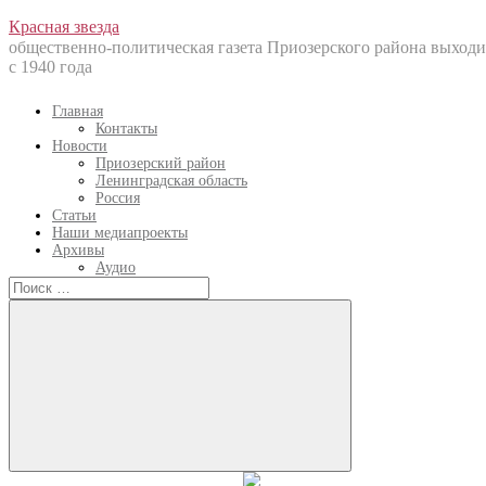
Перейти
Красная звезда
к
общественно-политическая газета Приозерского района выходи
содержанию
с 1940 года
Главная
Контакты
Новости
Приозерский район
Ленинградская область
Россия
Статьи
Наши медиапроекты
Архивы
Аудио
Искать:
Искать