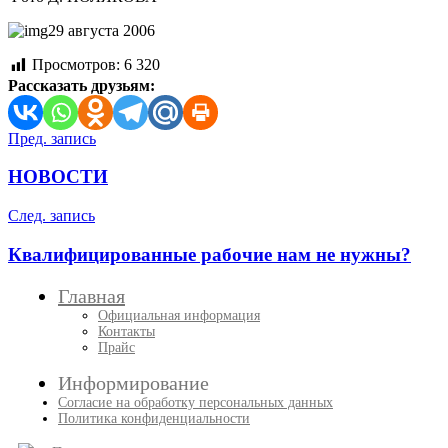
29 августа 2006
Просмотров:
6 320
Рассказать друзьям:
Навигация
Пред. запись
по
НОВОСТИ
записям
След. запись
Квалифицированные рабочие нам не нужны?
Главная
Официальная информация
Контакты
Прайс
Информирование
Согласие на обработку персональных данных
Политика конфиденциальности