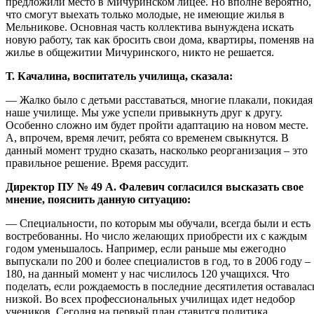
предложили место в Мичуринском лицее. Но вполне вероятно,
что смогут выехать только молодые, не имеющие жилья в
Мельникове. Основная часть коллектива вынуждена искать
новую работу, так как бросить свои дома, квартиры, поменяв на
жилье в общежитии Мичуринского, никто не решается.
Т. Качалина, воспитатель училища, сказала:
— Жалко было с детьми расставаться, многие плакали, покидая
наше училище. Мы уже успели привыкнуть друг к другу.
Особенно сложно им будет пройти адаптацию на новом месте.
А, впрочем, время лечит, ребята со временем свыкнутся. В
данный момент трудно сказать, насколько реорганизация – это
правильное решение. Время рассудит.
Директор ПУ № 49 А. Фалевич согласился высказать свое
мнение, пояснить данную ситуацию:
— Специальности, по которым мы обучали, всегда были и есть
востребованны. Но число желающих приобрести их с каждым
годом уменьшалось. Например, если раньше мы ежегодно
выпускали по 200 и более специалистов в год, то в 2006 году –
180, на данный момент у нас числилось 120 учащихся. Что
поделать, если рождаемость в последние десятилетия оставалас
низкой. Во всех профессиональных училищах идет недобор
учеников. Сегодня на первый план ставится политика,