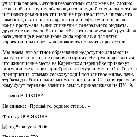
училища района. Сегодня безработных стало меньше, сложно
стало набрать группу обучающихся по одной специальности, д
и финансирования на эти цели не производится. Считаю, что
кампания, связанная с сокращением профтехучилищ, не до
конца продумана. Одни спихнули с федерального бюджета,
другие не пожелали брать на себя этот неподъемный груз. Жаль
база училища в Мельникове была хорошая, а для детей
коррекционных школ – возможность получить профессию.
Мы знаем, что элитное образование недоступно для многих
выпускников школ, не говоря о сиротах. Не трудно догадаться,
что живописные места на Карельском перешейке привлекут
внимание желающих приобрести это чудное место. О набегах н
предприятия, отъемах сельхозугодий под элитное жилье, дачи,
турбазы для богатеньких мы уже проходили. Сегодня тревожит
кому будут переданы здания и земля, принадлежавшие ПУ-49.
Татьяна ВОЛКОВА
На снимке: «Прощайте, родные стены…»
Фото Д. ПОЛЯКОВА
29 августа 2006