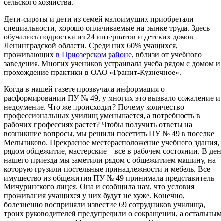
сельского хозяйства.
Дети-сироты и дети из семей малоимущих приобретали
специальности, хорошо оплачиваемые на рынке труда. Здесь
обучались подростки из 24 интернатов и детских домов
Ленинградской области. Среди них 60% учащихся,
проживающих
в Приозерском районе
, вблизи от учебного
заведения. Многих учеников устраивала учеба рядом с домом и
прохождение практики в ОАО «Гранит-Кузнечное».
Когда в нашей газете прозвучала информация о
расформировании ПУ № 49, у многих это вызвало сожаление и
недоумение. Что же происходит? Почему количество
профессиональных училищ уменьшается, а потребность в
рабочих профессиях растет? Чтобы получить ответы на
возникшие вопросы, мы решили посетить ПУ № 49 в поселке
Мельниково. Прекрасное месторасположение учебного здания,
рядом общежитие, мастерские – все в рабочем состоянии. В ден
нашего приезда мы заметили рядом с общежитием машину, на
которую грузили постельные принадлежности и мебель. Все
имущество из общежития ПУ № 49 принимала представитель
Мичуринского лицея. Она и сообщила нам, что условия
проживания учащихся у них будут не хуже. Конечно,
болезненно восприняли известие 69 сотрудников училища,
троих руководителей предупредили о сокращении, а остальны