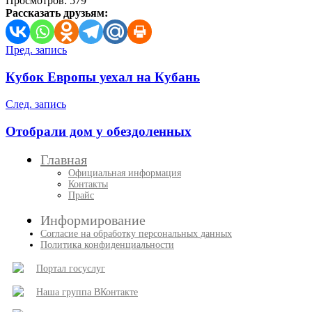
Просмотров:
579
Рассказать друзьям:
Навигация
Пред. запись
по
Кубок Европы уехал на Кубань
записям
След. запись
Отобрали дом у обездоленных
Главная
Официальная информация
Контакты
Прайс
Информирование
Согласие на обработку персональных данных
Политика конфиденциальности
Портал госуслуг
Наша группа ВКонтакте