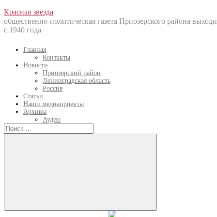
Перейти
Красная звезда
к
общественно-политическая газета Приозерского района выходи
содержанию
с 1940 года
Главная
Контакты
Новости
Приозерский район
Ленинградская область
Россия
Статьи
Наши медиапроекты
Архивы
Аудио
Искать:
Искать